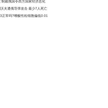
京:制裁俄国令西方国家经济恶化
沃夫遭俄导弹攻击 最少7人死亡
3正常吗?嗜酸性粒细胞偏低0.01