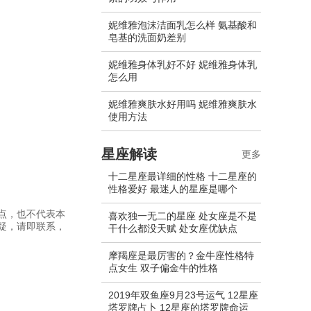
妮维雅泡沫洁面乳怎么样 氨基酸和
皂基的洗面奶差别
妮维雅身体乳好不好 妮维雅身体乳
怎么用
妮维雅爽肤水好用吗 妮维雅爽肤水
使用方法
星座解读
更多
十二星座最详细的性格 十二星座的
性格爱好 最迷人的星座是哪个
点，也不代表本
喜欢独一无二的星座 处女座是不是
疑，请即联系，
干什么都没天赋 处女座优缺点
摩羯座是最厉害的？金牛座性格特
点女生 双子偏金牛的性格
2019年双鱼座9月23号运气 12星座
塔罗牌占卜 12星座的塔罗牌命运