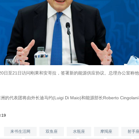
20日至21日访问刚果和安哥拉，签署新的能源供应协议。总理办公室称
代表团将由外长迪马约(Luigi Di Maio)和能源部长Roberto Cingola
3:19
来书生活网
双鱼座
水瓶座
摩羯座
射手