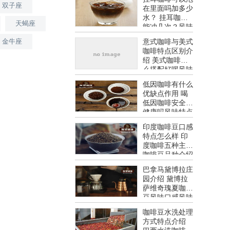
双子座
在里面吗加多少
水？ 挂耳咖啡
天蝎座
能冲几次？风味
特点介绍
金牛座
意式咖啡与美式
咖啡特点区别介
绍 美式咖啡怎
么搭配好喝风味
特点介绍
低因咖啡有什么
优缺点作用 喝
低因咖啡安全吗
健康吗风味特点
介绍
印度咖啡豆口感
特点怎么样 印
度咖啡五种主要
咖啡豆品种介绍
风味特点介绍
巴拿马黛博拉庄
园介绍 黛博拉
萨维奇瑰夏咖啡
豆风味口感风味
特点介绍
咖啡豆水洗处理
方式特点介绍