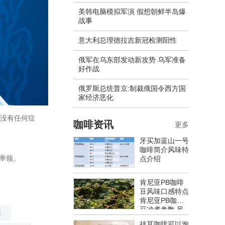
美韩电脑模拟军演 假想朝鲜半岛爆
战事
意大利总理德拉吉新冠检测阳性
俄军在乌东部发动新攻势 乌军准备
好作战
​俄罗斯总统普京:制裁俄国令西方国
家经济恶化
他没有任何症
咖啡资讯
更多
牙买加蓝山一号
咖啡简介风味特
ni率领。
点介绍
肯尼亚PB咖啡
豆风味口感特点
肯尼亚PB咖啡
豆冲煮参数 风
座
味特点介绍
挂耳咖啡可以泡