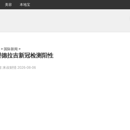
美容
本地宝
>
国际新闻
>
理德拉吉新冠检测阳性
者:来叔财情
2026-08-06