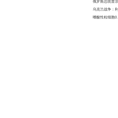
​俄罗斯总统普
乌克兰战争：利
嗜酸性粒细胞0.