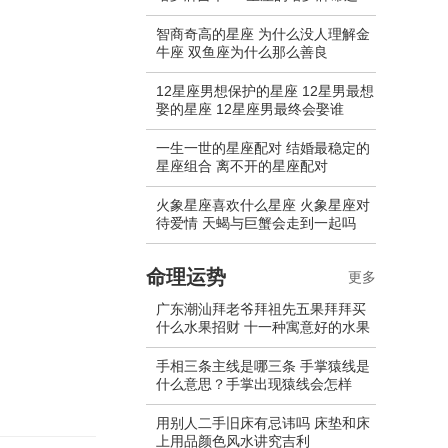
智商奇高的星座 为什么没人理解金
牛座 双鱼座为什么那么善良
12星座男想保护的星座 12星男最想
娶的星座 12星座男最终会娶谁
一生一世的星座配对 结婚最稳定的
星座组合 离不开的星座配对
火象星座喜欢什么星座 火象星座对
待爱情 天蝎与巨蟹会走到一起吗
命理运势
更多
广东潮汕拜老爷拜祖先五果拜拜买
什么水果招财 十一种寓意好的水果
手相三条主线是哪三条 手掌猿线是
什么意思？手掌出现猿线会怎样
用别人二手旧床有忌讳吗 床垫和床
上用品颜色风水讲究吉利