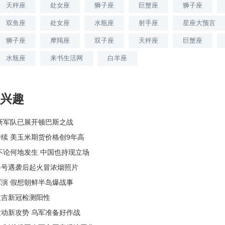
天秤座
处女座
狮子座
巨蟹座
狮子座
双鱼座
处女座
水瓶座
射手座
星座大预言
狮子座
摩羯座
双子座
天秤座
巨蟹座
水瓶座
来书生活网
白羊座
兴趣
斯军队已展开顿巴斯之战
续 美玉米期货价格创9年高
不论何地发生 中国也持现立场
科号遇袭后起火冒浓烟照片
演 假想朝鲜半岛爆战事
拉吉新冠检测阳性
动新攻势 乌军准备好作战