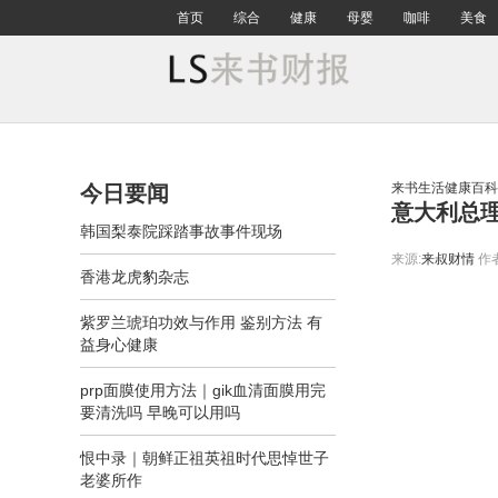
首页
综合
健康
母婴
咖啡
美食
来书生活健康百科
今日要闻
意大利总
韩国梨泰院踩踏事故事件现场
来源:
来叔财情
作
香港龙虎豹杂志
紫罗兰琥珀功效与作用 鉴别方法 有
益身心健康
prp面膜使用方法｜gik血清面膜用完
要清洗吗 早晚可以用吗
恨中录｜朝鲜正祖英祖时代思悼世子
老婆所作