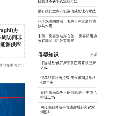
自测基本要求及流程方法
最有效的室内有氧运动减肥法有哪些
鸡子泡酒的做法，喝鸡子鸡宝酒的功
效与作用
ghi)办
中药一见喜别名穿心莲 一见喜药用功
本周访问非
效有哪些用功效有哪些
的能源供应
母婴知识
更多
泽连斯基:俄罗斯军队已展开顿巴斯
代替他在本周访问
之战
俄乌战事冲击持续 美玉米期货价格
创9年高
秦刚:俄乌战争不论何地发生 中国也
持现立场
网传俄舰莫斯科号遇袭后起火冒浓
烟照片