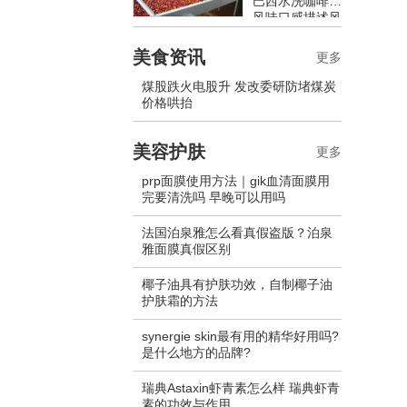
巴西水洗咖啡豆
风味口感描述风
味特点介绍
美食资讯
更多
煤股跌火电股升 发改委研防堵煤炭
价格哄抬
美容护肤
更多
prp面膜使用方法｜gik血清面膜用
完要清洗吗 早晚可以用吗
法国泊泉雅怎么看真假盗版？泊泉
雅面膜真假区别
椰子油具有护肤功效，自制椰子油
护肤霜的方法
synergie skin最有用的精华好用吗?
是什么地方的品牌?
瑞典Astaxin虾青素怎么样 瑞典虾青
素的功效与作用