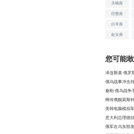
天蝎座
巨蟹座
白羊座
处女座
您可能敢
泽连斯基:俄罗
俄乌战事冲击持
秦刚:俄乌战争
网传俄舰莫斯
美韩电脑模拟军
意大利总理德
俄军在乌东部发