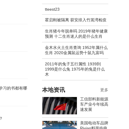
tteest23
霍启刚被隔离 获安排入竹篙湾检疫
生肖猪今年脱单吗 2019年猪年健康
预测 十二生肖迷人的是什么生肖
金木水火土生肖查询 1952年属什么
生肖 2020金属鼠运势十鼠九富吗
2011年的兔子五行属性 1939到
1999是什么兔 1975年的兔是什么
木
学习的书都有哪
本地资讯
更多
工信部料新能源
车产业今年续高
速发展
？
美国电动车品牌
Rivian料面临电