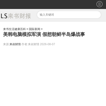
来书生活健康百科
>
国际新闻
>
美韩电脑模拟军演 假想朝鲜半岛爆战事
来源:
来叔财情
作者:来叔财情
2026-08-07