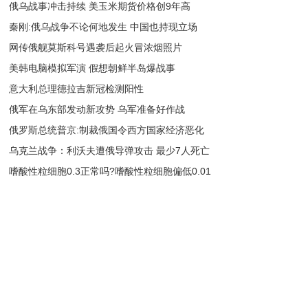
俄乌战事冲击持续 美玉米期货价格创9年高
秦刚:俄乌战争不论何地发生 中国也持现立场
网传俄舰莫斯科号遇袭后起火冒浓烟照片
美韩电脑模拟军演 假想朝鲜半岛爆战事
意大利总理德拉吉新冠检测阳性
俄军在乌东部发动新攻势 乌军准备好作战
​俄罗斯总统普京:制裁俄国令西方国家经济恶化
乌克兰战争：利沃夫遭俄导弹攻击 最少7人死亡
嗜酸性粒细胞0.3正常吗?嗜酸性粒细胞偏低0.01