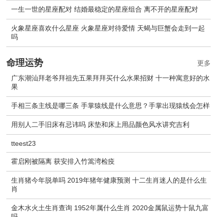
一生一世的星座配对 结婚最稳定的星座组合 离不开的星座配对
火象星座喜欢什么星座 火象星座对待爱情 天蝎与巨蟹会走到一起
吗
命理运势
更多
广东潮汕拜老爷拜祖先五果拜拜买什么水果招财 十一种寓意好的水
果
手相三条主线是哪三条 手掌猿线是什么意思？手掌出现猿线会怎样
用别人二手旧床有忌讳吗 床垫和床上用品颜色风水讲究吉利
tteest23
霍启刚被隔离 获安排入竹篙湾检疫
生肖猪今年脱单吗 2019年猪年健康预测 十二生肖迷人的是什么生
肖
金木水火土生肖查询 1952年属什么生肖 2020金属鼠运势十鼠九富
吗