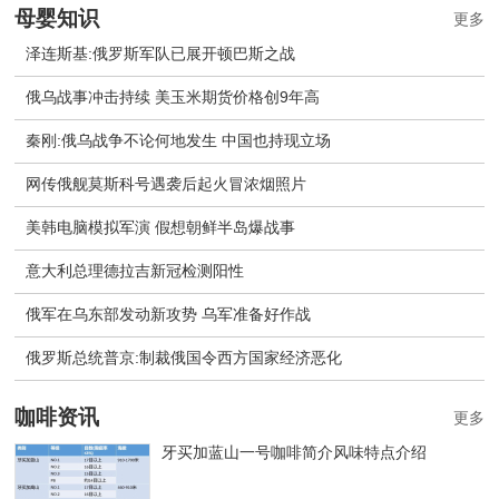
母婴知识
更多
泽连斯基:俄罗斯军队已展开顿巴斯之战
俄乌战事冲击持续 美玉米期货价格创9年高
秦刚:俄乌战争不论何地发生 中国也持现立场
网传俄舰莫斯科号遇袭后起火冒浓烟照片
美韩电脑模拟军演 假想朝鲜半岛爆战事
意大利总理德拉吉新冠检测阳性
俄军在乌东部发动新攻势 乌军准备好作战
​俄罗斯总统普京:制裁俄国令西方国家经济恶化
咖啡资讯
更多
牙买加蓝山一号咖啡简介风味特点介绍