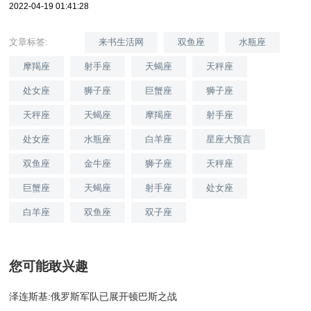
2022-04-19 01:41:28
文章标签:
来书生活网
双鱼座
水瓶座
摩羯座
射手座
天蝎座
天秤座
处女座
狮子座
巨蟹座
狮子座
天秤座
天蝎座
摩羯座
射手座
处女座
水瓶座
白羊座
星座大预言
双鱼座
金牛座
狮子座
天秤座
巨蟹座
天蝎座
射手座
处女座
白羊座
双鱼座
双子座
您可能敢兴趣
泽连斯基:俄罗斯军队已展开顿巴斯之战