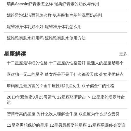
瑞典Astaxin虾青素怎么样 瑞典虾青素的功效与作用
妮维雅泡沫洁面乳怎么样 氨基酸和皂基的洗面奶差别
妮维雅身体乳好不好 妮维雅身体乳怎么用
妮维雅爽肤水好用吗 妮维雅爽肤水使用方法
星座解读
更多
十二星座最详细的性格 十二星座的性格爱好 最迷人的星座是哪个
喜欢独一无二的星座 处女座是不是干什么都没天赋 处女座优缺点
摩羯座是最厉害的？金牛座性格特点女生 双子偏金牛的性格
2019年双鱼座9月23号运气 12星座塔罗牌占卜 12星座的塔罗牌命
运
智商奇高的星座 为什么没人理解金牛座 双鱼座为什么那么善良
12星座男想保护的星座 12星男最想娶的星座 12星座男最终会娶谁