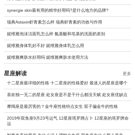
synergie skin最有用的精华好用吗?是什么地方的品牌?
瑞典Astaxin虾青素怎么样 瑞典虾青素的功效与作用
妮维雅泡沫洁面乳怎么样 氨基酸和皂基的洗面奶差别
妮维雅身体乳好不好 妮维雅身体乳怎么用
妮维雅爽肤水好用吗 妮维雅爽肤水使用方法
星座解读
更多
十二星座最详细的性格 十二星座的性格爱好 最迷人的星座是哪个
喜欢独一无二的星座 处女座是不是干什么都没天赋 处女座优缺点
摩羯座是最厉害的？金牛座性格特点女生 双子偏金牛的性格
2019年双鱼座9月23号运气 12星座塔罗牌占卜 12星座的塔罗牌命
运