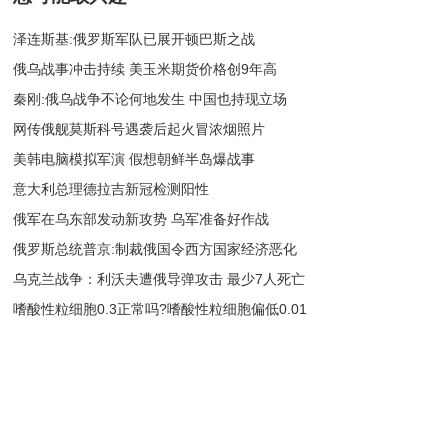
泽连斯基:俄罗斯军队已展开顿巴斯之战
俄乌战事冲击持续 美玉米期货价格创9年高
秦刚:俄乌战争不论何地发生 中国也持现立场
网传俄舰莫斯科号遇袭后起火冒浓烟照片
美韩电脑模拟军演 假想朝鲜半岛爆战事
意大利总理德拉吉新冠检测阳性
俄军在乌东部发动新攻势 乌军准备好作战
​俄罗斯总统普京:制裁俄国令西方国家经济恶化
乌克兰战争：利沃夫遭俄导弹攻击 最少7人死亡
嗜酸性粒细胞0.3正常吗?嗜酸性粒细胞偏低0.01