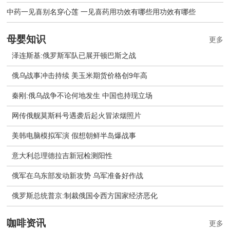
中药一见喜别名穿心莲 一见喜药用功效有哪些用功效有哪些
母婴知识
更多
泽连斯基:俄罗斯军队已展开顿巴斯之战
俄乌战事冲击持续 美玉米期货价格创9年高
秦刚:俄乌战争不论何地发生 中国也持现立场
网传俄舰莫斯科号遇袭后起火冒浓烟照片
美韩电脑模拟军演 假想朝鲜半岛爆战事
意大利总理德拉吉新冠检测阳性
俄军在乌东部发动新攻势 乌军准备好作战
​俄罗斯总统普京:制裁俄国令西方国家经济恶化
咖啡资讯
更多