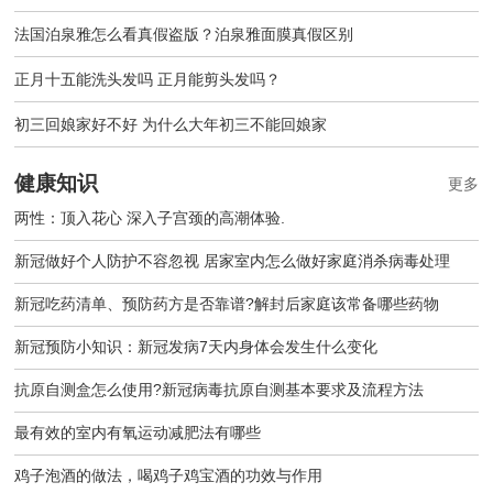
法国泊泉雅怎么看真假盗版？泊泉雅面膜真假区别
正月十五能洗头发吗 正月能剪头发吗？
初三回娘家好不好 为什么大年初三不能回娘家
健康知识
更多
两性：顶入花心 深入子宫颈的高潮体验.
新冠做好个人防护不容忽视 居家室内怎么做好家庭消杀病毒处理
新冠吃药清单、预防药方是否靠谱?解封后家庭该常备哪些药物
新冠预防小知识：新冠发病7天内身体会发生什么变化
抗原自测盒怎么使用?新冠病毒抗原自测基本要求及流程方法
最有效的室内有氧运动减肥法有哪些
鸡子泡酒的做法，喝鸡子鸡宝酒的功效与作用