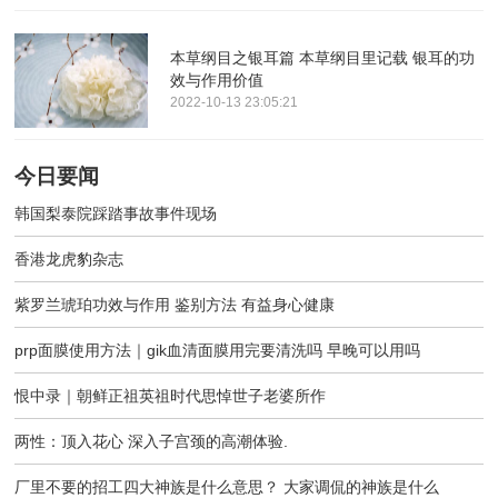
本草纲目之银耳篇 本草纲目里记载 银耳的功
效与作用价值
2022-10-13 23:05:21
今日要闻
韩国梨泰院踩踏事故事件现场
香港龙虎豹杂志
紫罗兰琥珀功效与作用 鉴别方法 有益身心健康
prp面膜使用方法｜gik血清面膜用完要清洗吗 早晚可以用吗
恨中录｜朝鲜正祖英祖时代思悼世子老婆所作
两性：顶入花心 深入子宫颈的高潮体验.
厂里不要的招工四大神族是什么意思？ 大家调侃的神族是什么