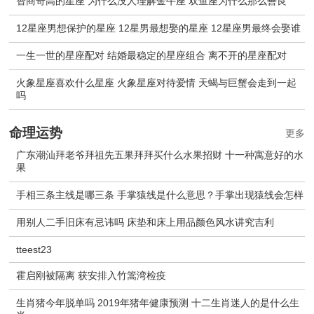
智商奇高的星座 为什么没人理解金牛座 双鱼座为什么那么善良
12星座男想保护的星座 12星男最想娶的星座 12星座男最终会娶谁
一生一世的星座配对 结婚最稳定的星座组合 离不开的星座配对
火象星座喜欢什么星座 火象星座对待爱情 天蝎与巨蟹会走到一起
吗
命理运势
更多
广东潮汕拜老爷拜祖先五果拜拜买什么水果招财 十一种寓意好的水
果
手相三条主线是哪三条 手掌猿线是什么意思？手掌出现猿线会怎样
用别人二手旧床有忌讳吗 床垫和床上用品颜色风水讲究吉利
tteest23
霍启刚被隔离 获安排入竹篙湾检疫
生肖猪今年脱单吗 2019年猪年健康预测 十二生肖迷人的是什么生