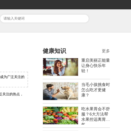
健康知识
更多
重启美丽正能量
让身心快乐年
轻！
近成为广泛关注的
当毛小孩挑食时
怎么吃才更健
泛关注的热点，
康？
吃水果胃会不舒
服？6大方法帮
水果控远离胃胀
气