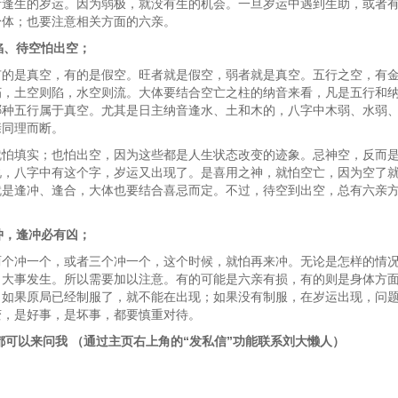
者逢生的岁运。因为弱极，就没有生的机会。一旦岁运中遇到生助，或者
身体；也要注意相关方面的六亲。
陷、待空怕出空；
有的是真空，有的是假空。旺者就是假空，弱者就是真空。五行之空，有
朽，土空则陷，水空则流。大体要结合空亡之柱的纳音来看，凡是五行和
哪种五行属于真空。尤其是日主纳音逢水、土和木的，八字中木弱、水弱
亲同理而断。
就怕填实；也怕出空，因为这些都是人生状态改变的迹象。忌神空，反而
说，八字中有这个字，岁运又出现了。是喜用之神，就怕空亡，因为空了
就是逢冲、逢合，大体也要结合喜忌而定。不过，待空到出空，总有六亲
冲，逢冲必有凶；
两个冲一个，或者三个冲一个，这个时候，就怕再来冲。无论是怎样的情
、大事发生。所以需要加以注意。有的可能是六亲有损，有的则是身体方
。如果原局已经制服了，就不能在出现；如果没有制服，在岁运出现，问
变，是好事，是坏事，都要慎重对待。
都可以来问我 （通过主页右上角的“发私信”功能联系刘大懒人）