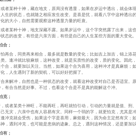
，或者某种十神，藏在地支，原局没有透显，如果在岁运中透出，就会体
；人生的状态，也就随之相应发生改变。是喜是忧，就看八字中这种透出
变化的大小，自然需要观察这种透显力量的旺衰。
，或者某种十神，地支深藏不露。如果岁运中，这个字突然露了出来，这
种状态的改变，有些是六亲方面，有些是自己的人生某些方面的重大变化
怕合；
不怕再合，同类再来相合，最多就是数量的变化；比如吉上加吉，锦上添
之类。逢冲就比较麻烦，这种改变，就是实质性的改变，质的变化。因此
这个合，就要加以关注。当然，如果这个合为喜用，这种冲才是真麻烦；
变化，人生遇到了新的契机，可以好好把握了。
有合来解冲，自然也是一种状态的改变，就看这种改变对自己是否适宜。
冲，有合当然是好事。不过，也看这个合是不是真的能解这个冲。
怕克；
行，或者某类十神旺，不能再旺，再旺就怕引动，引动的力量就是值、刑
自己无灾，六亲中也有人容易有灾。同样一个弱的字，就更怕克，尤其是
，逢冲克就会受伤，如果这个字是喜用，麻烦最大，因为命主定然有灾；
病神，遇到冲克，也可能是患病的迹象。总之，遇到这种情况，还是要加
怕有；