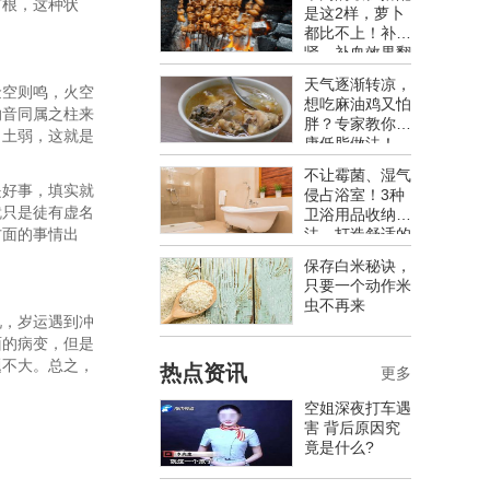
有根，这种状
是这2样，萝卜
都比不上！补
肾、补血效果翻
倍，老中医都推
天气逐渐转凉，
金空则鸣，火空
荐
想吃麻油鸡又怕
纳音同属之柱来
胖？专家教你健
、土弱，这就是
康低脂做法！
不让霉菌、湿气
是好事，填实就
侵占浴室！3种
就只是徒有虚名
卫浴用品收纳
方面的事情出
法，打造舒适的
卫浴空间
保存白米秘诀，
只要一个动作米
虫不再来
况，岁运遇到冲
面的病变，但是
题不大。总之，
热点资讯
更多
空姐深夜打车遇
害 背后原因究
竟是什么?