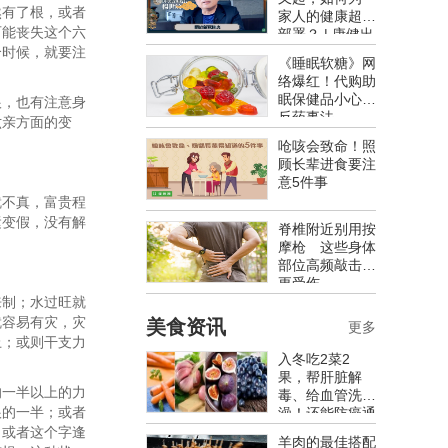
然有了根，或者
家人的健康超前
可能丧失这个六
部署？ | 康健出
个时候，就要注
版
《睡眠软糖》网
络爆红！代购助
眠保健品小心违
根，也有注意身
反药事法
六亲方面的变
呛咳会致命！照
顾长辈进食要注
意5件事
就不真，富贵程
运变假，没有解
脊椎附近别用按
摩枪 这些身体
部位高频敲击反
更受伤
来制；水过旺就
就容易有灾，灾
美食资讯
更多
上；或则干支力
入冬吃2菜2
果，帮肝脏解
的一半以上的力
毒、给血管洗
根的一半；或者
澡！还能防癌通
便，不吃太亏
，或者这个字逢
羊肉的最佳搭配