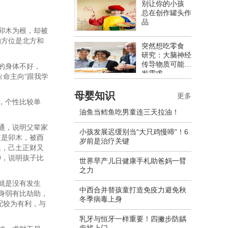
别让你的小孩
总在创作罐头作
品
卯木为根，却被
的方位是北方和
突然想吃零食
研究：大脑神经
传导物质可能促
的身体不好，
发需求
（命主向“跟我学
母婴知识
更多
，个性比较单
油鱼当鳕鱼吃男童连三天拉油！
通，说明父辈家
小孩发展迟缓别当“大只鸡慢啼”！6
支是卯木，被酉
岁前是治疗关键
土，己土正财又
神，说明孩子比
世界早产儿日健康手札助爸妈一臂
之力
就是没有发生
中西合并替孩童打造免疫力避免秋
，身弱有比劫助，
冬季病毒上身
配较为有利，与
乳牙与恒牙一样重要！四撇步防龋