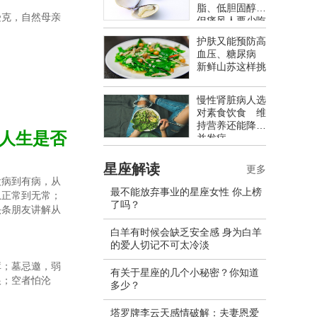
脂、低胆固醇
受克，自然母亲
但痛风人要少吃
护肤又能预防高
血压、糖尿病
新鲜山苏这样挑
慢性肾脏病人选
对素食饮食 维
持营养还能降低
你人生是否
并发症
星座解读
更多
没病到有病，从
最不能放弃事业的星座女性 你上榜
从正常到无常；
了吗？
头条朋友讲解从
白羊有时候会缺乏安全感 身为白羊
的爱人切记不可太冷淡
库；墓忌邀，弱
有关于星座的几个小秘密？你知道
根；空者怕沦
多少？
塔罗牌李云天感情破解：夫妻恩爱