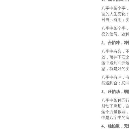
八字中某个字
面的人生变化
对自己有用；
八字中某个字
变的信号。这
2、合怕冲，冲
八字中有合，
凶，落井下石
运中遇到冲开
忌，就是好的
八字中有冲，
能遇到合；忌
3、旺怕动，弱
八字中某种五
引动了麻烦，
这个力量很弱
怕是八字中的
4、独怕重，无