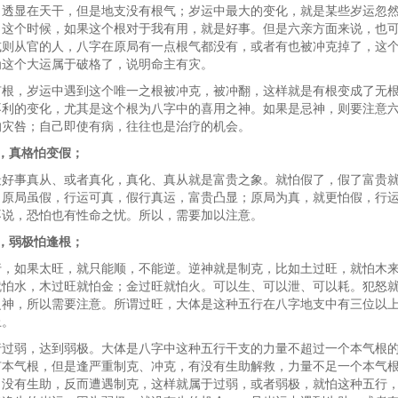
，透显在天干，但是地支没有根气；岁运中最大的变化，就是某些岁运忽
，这个时候，如果这个根对于我有用，就是好事。但是六亲方面来说，也
或则从官的人，八字在原局有一点根气都没有，或者有也被冲克掉了，这
为这个大运属于破格了，说明命主有灾。
有根，岁运中遇到这个唯一之根被冲克，被冲翻，这样就是有根变成了无
不利的变化，尤其是这个根为八字中的喜用之神。如果是忌神，则要注意
的灾咎；自己即使有病，往往也是治疗的机会。
，真格怕变假；
最好事真从、或者真化，真化、真从就是富贵之象。就怕假了，假了富贵
。原局虽假，行运可真，假行真运，富贵凸显；原局为真，就更怕假，行
不说，恐怕也有性命之忧。所以，需要加以注意。
，弱极怕逢根；
行，如果太旺，就只能顺，不能逆。逆神就是制克，比如土过旺，就怕木
就怕水，木过旺就怕金；金过旺就怕火。可以生、可以泄、可以耗。犯怒
之神，所以需要注意。所谓过旺，大体是这种五行在八字地支中有三位以
上。
行过弱，达到弱极。大体是八字中这种五行干支的力量不超过一个本气根
有本气根，但是逢严重制克、冲克，有没有生助解救，力量不足一个本气
，没有生助，反而遭遇制克，这样就属于过弱，或者弱极，就怕这种五行