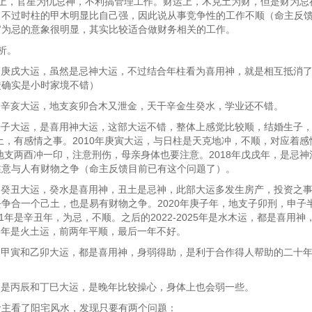
运上，官星为仇忌神，不利搞管理工作。财运上，木克土为财，但是财为忌
，不过时柱的甲木明显比自己强，因此说从事竞争性的工作不顺（命主反
官为忌的意象很明显，其实比较适合做财务相关的工作。
析。
98年是庚戌大运，虽然是忌神大运，不过结合年柱看为喜用神，就是相互抵消
馈确实是小时家境不错）
08年是辛亥大运，地支亥卯合木又泄金，天干辛金生癸水，学业还不错。
18年壬子大运，是喜用神大运，这部大运不错，整体上感觉比较顺，结婚生子
合土，有感情之事。2010年庚寅大运，与日柱是天克地冲，不顺，对应着
年地支两酉冲一印，注意刑伤，母亲身体也要注意。2018年戊戌年，是忌
注意与人有财物之争（命主反馈目前已有这个问题了）。
28年是癸丑大运，癸水是喜用神，丑土是忌神，此部大运多发生房产，投资之事
争合一个己土，也是易有财物之争。2020年庚子年，地支子卯刑，申子
21年是辛丑年，为忌，不顺。之后的2022-2025年是水木运，都是喜用
2028年是火土运，前两年平顺，最后一年不好。
48年是甲寅和乙卯大运，都是喜用神，身弱得助，是利于合作得人帮助的二十
68分别是丙辰和丁巳大运，是晚年比较操心，身体上也会弱一些。
命主看了阳宅风水，发现只要有两个问题：