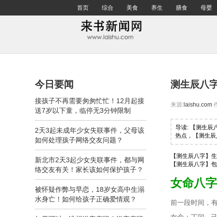
首页
综合
美食
养生
膳食
母婴
今日要闻
测生辰八
接孩子不再需要匆匆忙忙！12月起接
来源:
laishu.com
送7岁以下童，临停无3分钟限制
导读: 【测生
2天3起未成年少女失联事件，父母该
热点，【测生辰
如何处理孩子网络交友问题？
【测生辰八字】生
新北市2天3起少女失联事件，都与网
【测生辰八字】包
络交友有关！家长该如何保护孩子？
女命八字
被怀疑作弊与早恋，18岁女高中生溺
水身亡！如何给孩子正确爱情观？
前一段时间，有