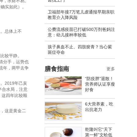
齿找上门
神，求财不易。
馈确实如此）。
卫福部年接7万笔儿虐通报早期亲职
教育介入降风险
公费流感疫苗已打破500万剂爸妈注
了。总体上不
意：幼儿接种率较低
孩子鼻血不止、四肢瘀青？当心紫
斑症夺命
，比较平静。
感情分手，运势也
神流年，两甲去争
膳食指南
更多
“防疫胖”退散！
。2019年己亥
营养师认证享瘦
半合水局，注意
好食
神，这四年比较顺
6大营养素，吃
出抗老力
年，这是黄金二
乾隆叫它“天下
第一鲜”文蛤低