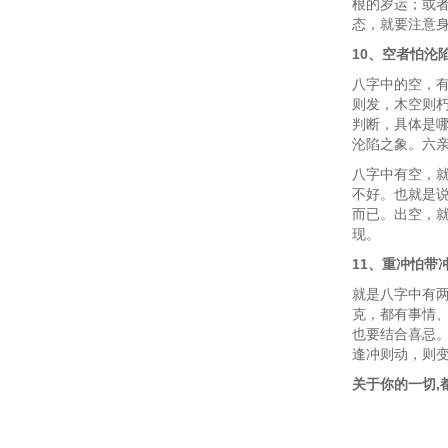
根的岁运；或
态，就要注意
10、空者怕沦
八字中的空，
则发，木空则
判断，具体是
沦陷之象。六
八字中有空，
不好。也就是
而已。出空，
现。
11、重冲怕带
就是八字中有
克，都有事情
也要结合喜忌
逢冲则动，则
关于你的一切,