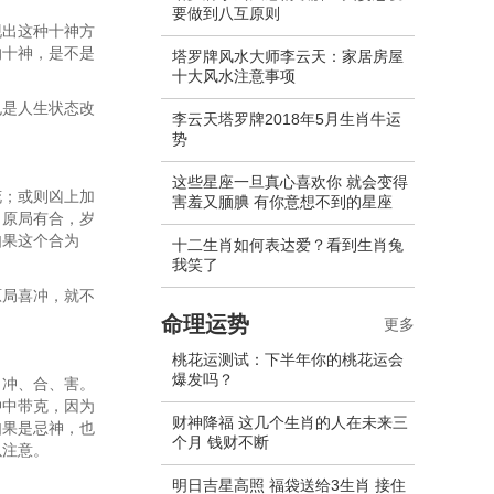
要做到八互原则
现出这种十神方
的十神，是不是
塔罗牌风水大师李云天：家居房屋
十大风水注意事项
也是人生状态改
李云天塔罗牌2018年5月生肖牛运
。
势
这些星座一旦真心喜欢你 就会变得
花；或则凶上加
害羞又腼腆 有你意想不到的星座
，原局有合，岁
如果这个合为
十二生肖如何表达爱？看到生肖兔
我笑了
原局喜冲，就不
命理运势
更多
桃花运测试：下半年你的桃花运会
爆发吗？
、冲、合、害。
冲中带克，因为
财神降福 这几个生肖的人在未来三
如果是忌神，也
个月 钱财不断
以注意。
明日吉星高照 福袋送给3生肖 接住