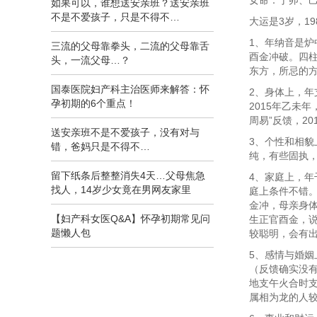
女命：丁卯、
如果可以，谁想送安亲班？送安亲班
不是不爱孩子，只是不得不…
大运是3岁，1
1、年纳音是
三流的父母靠拳头，二流的父母靠舌
酉金冲破。四
头，一流父母…？
东方，所忌的
国泰医院妇产科主治医师来解答：怀
2、身体上，
孕初期的6个重点！
2015年乙未
周易”反馈，2
送安亲班不是不爱孩子，没有对与
3、个性和相
错，爸妈只是不得不…
纯，有些固执
留下纸条后整整消失4天…父母焦急
4、家庭上，
找人，14岁少女竟在男网友家里
庭上条件不错
金冲，母亲身
【妇产科女医Q&A】怀孕初期常见问
生正官酉金，
题懒人包
较聪明，会有
5、感情与婚
（反馈确实没有
地支午火合时支
属相为龙的人