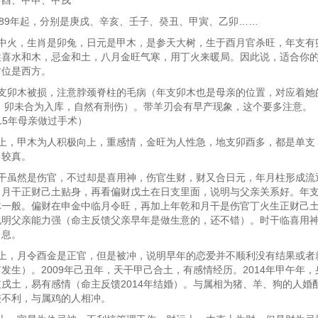
己酉、甲申、甲戌
989年起，分别是庚戌、辛亥、壬子、癸丑、甲寅、乙卯……
炉中火，生肖是卯兔，日元是甲木，是参天大树，生于酉月官杀旺，年支有
柱喜水和木，忌金和土，八月金旺气寒，用丁火来暖局。因此说，适合你
方位是西方。
年支卯木被损，注意脖颈脊柱的毛病（年支卯木也是母亲的位置，对应着她
年，卯未合为入库，自然有刑伤）。带羊刃会有早产现象，这个要多注意。
015年母亲做过手术）
貌上，甲木为人积极向上，重感情，金旺为人性急，地支卯酉多，都是单支
，较真。
年干虽然是伤官，不过却是喜用神，伤官生财，财又合日元，年月柱形成流
。月干正财己土贴身，再看偏财戊土在日支里面，说明与父亲关系好。年
体一般。偏财在申金中临月令旺，再加上年乾和月干是伤官丁火生正财己
说明父亲能力强（命主反馈父亲早年是做生意的，还不错）。时干临喜用
出息。
姻上，月令酉金是正官，但是被冲，说明早年的恋爱并不顺利没有结果或者
发生）。2009年己丑年，天干甲己合土，有感情经历。2014年甲午年
戌土，易有感情（命主反馈2014年结婚）。与属相为猪、羊、狗的人婚
较不利，与属鸡的人相冲。