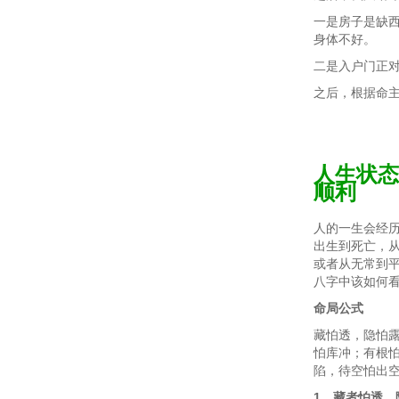
一是房子是缺
身体不好。
二是入户门正
之后，根据命
人生状态
顺利
人的一生会经
出生到死亡，
或者从无常到
八字中该如何
命局公式
藏怕透，隐怕
怕库冲；有根
陷，待空怕出
1、藏者怕透，