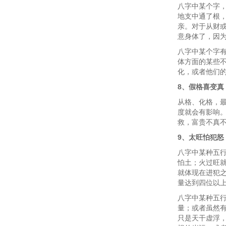
八字中某个字
地支中通了根
亲。对于从财
意身体了，因
八字中某个字
体方面的某些
化，或者他们
8、假格喜变真
从格、化格，
度就会有影响
救，富贵不真
9、太旺怕犯怒
八字中某种五
怕土；火过旺
就体现在进犯
量达到四位以
八字中某种五
量；或者虽然
只是天干虚浮