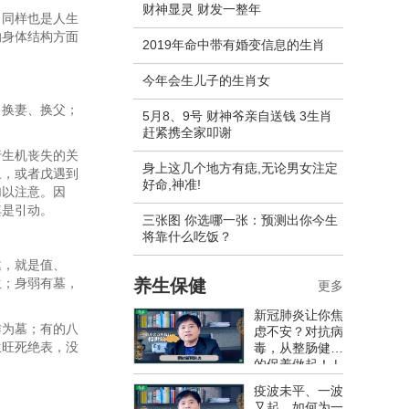
财神显灵 财发一整年
。同样也是人生
的身体结构方面
2019年命中带有婚变信息的生肖
今年会生儿子的生肖女
，换妻、换父；
5月8、9号 财神爷亲自送钱 3生肖
赶紧携全家叩谢
行生机丧失的关
身上这几个地方有痣,无论男女注定
丑，或者戊遇到
好命,神准!
加以注意。因
其是引动。
三张图 你选哪一张：预测出你今生
将靠什么吃饭？
邀，就是值、
生；身弱有墓，
养生保健
更多
新冠肺炎让你焦
作为墓；有的八
虑不安？对抗病
生旺死绝表，没
毒，从整肠健胃
的保养做起！ |
康健出版
疫波未平、一波
又起，如何为一