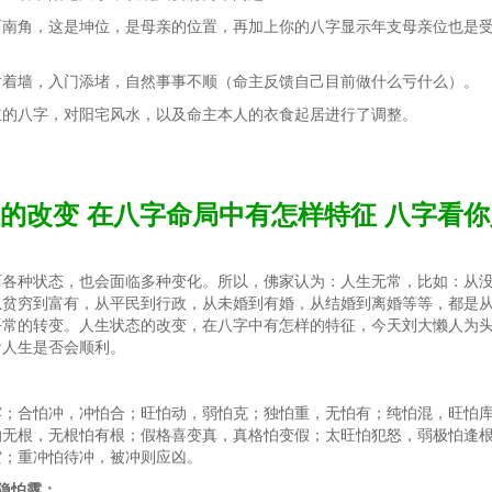
西南角，这是坤位，是母亲的位置，再加上你的八字显示年支母亲位也是
对着墙，入门添堵，自然事事不顺（命主反馈自己目前做什么亏什么）。
主的八字，对阳宅风水，以及命主本人的衣食起居进行了调整。
的改变 在八字命局中有怎样特征 八字看
历各种状态，也会面临多种变化。所以，佛家认为：人生无常，比如：从
从贫穷到富有，从平民到行政，从未婚到有婚，从结婚到离婚等等，都是
平常的转变。人生状态的改变，在八字中有怎样的特征，今天刘大懒人为
看人生是否会顺利。
露；合怕冲，冲怕合；旺怕动，弱怕克；独怕重，无怕有；纯怕混，旺怕
怕无根，无根怕有根；假格喜变真，真格怕变假；太旺怕犯怒，弱极怕逢
空；重冲怕待冲，被冲则应凶。
隐怕露；