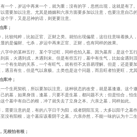
只有一个，岁运中再来一个，就为重；没有的字，忽然出现，这就是有了
所以需要加以注意。尤其是婚姻和六亲方面要多加以注意，也要注意自己
是这个字，又是忌神的话，则更要注意。
怕库；
神，比较纯粹，比如正官、正财之类。就怕出现偏星，这往往意味着换人
透显的是偏财、七杀，岁运中再来正官、正财，也有同样的效果。
者八字中的某种五行、某个字过旺，同样也怕入墓。因为墓库，是这个五
遇到辰，火遇到戌，木遇到未。但是有些五行，墓中有生气，比如金遇到
。一个有生助的关系，一个有旺气，就有些不太容易理解。但是，还是要
旺，遇丑有生，但是气以衰极。土类也是这个问题，而且旺者怕更旺，尤
怕库冲；
是一个生死契机，所以要加以注意。这种状态的改变，就是墓逢邀。这个
自己的墓，如果身强，逢墓，只要不是生墓，都问题不大；但是怕合，怕
为这个墓中有自己的根，冲了就失去了立身之本。六亲之墓，同样如此。
解，需要注意的是，有的八字日干为阳，或者阴阳互见，大多以阳干之墓
甚至没有阳根，这个墓应该看阴干之墓。六亲亦然，不能一味的认为十二
，无根怕有根；