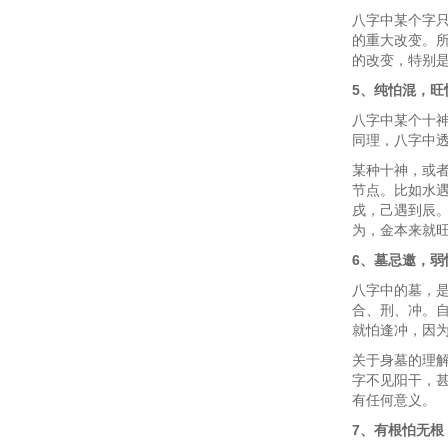
八字中某个字
的重大改变。
的改变，特别
5、纯怕混，旺
八字中某个十
同理，八字中
某种十神，或
节点。比如水
戌，己遇到辰
为，金本来就
6、墓忌邀，弱
八字中的墓，
合、刑、冲。
就怕逢冲，因
关于身墓的理
字不见阳干，
有任何意义。
7、有根怕无根