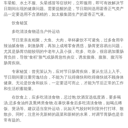
车晕船、水土不服、头晕感冒等症状时，立即服用，即可有效解决节
日期间出现的健康问题。需要提醒的是，节日期间选用藿香正气类产
品一定要选用不含酒精的，如太极集团生产的藿香正气液。
饮食秘笈
多吃清淡食物适当户外运动
节日里亲友相聚，大鱼、大肉，举杯豪饮不可避免，过多食用辛
辣油腻食物，刺激肠胃，再加上成堆零食诱惑，肠胃更容易出问题，
尤其是肠胃功能较弱的中老年人及小孩，吃多、吃杂，很容易加重肠
胃负担，导致“食积”胀气或肠胃急性炎症，诱发腹痛、腹胀、腹泻等
肠胃疾病。
专家秘笈：曾宪策认为，应对节日肠胃疾病，要从生活上入手。
节日期间要注重劳逸结合，不能为了玩得痛快和吃得痛快就不顾身体
健康。无论是饮食和娱乐，一定要适可而止，才能为节后正常的工作
和生活积蓄能量。
在饮食上，应多吃清淡食物，忌过饱;饮酒宜选低度酒，要多喝
汤;忌多食油炸及熏烤类食物;在暴饮暴食后多吃清淡食物，如喝点稀
饭、煲汤等。建议适当室外运动，比如天气较好时到室外打打球、散
散步。同时，注意补充新鲜的蔬菜和新鲜的水果，对调节胃肠也是非
常有益的。