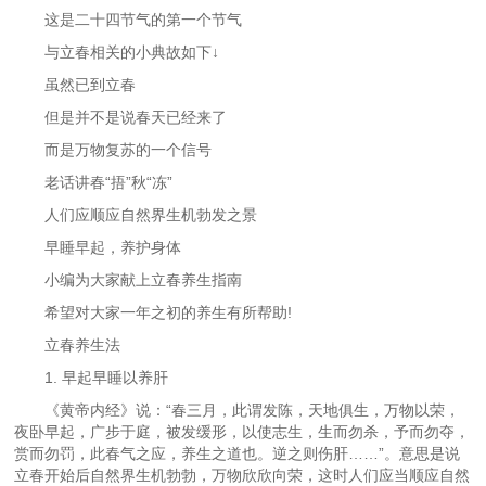
这是二十四节气的第一个节气
与立春相关的小典故如下↓
虽然已到立春
但是并不是说春天已经来了
而是万物复苏的一个信号
老话讲春“捂”秋“冻”
人们应顺应自然界生机勃发之景
早睡早起，养护身体
小编为大家献上立春养生指南
希望对大家一年之初的养生有所帮助!
立春养生法
1. 早起早睡以养肝
《黄帝内经》说：“春三月，此谓发陈，天地俱生，万物以荣，
夜卧早起，广步于庭，被发缓形，以使志生，生而勿杀，予而勿夺，
赏而勿罚，此春气之应，养生之道也。逆之则伤肝……”。意思是说
立春开始后自然界生机勃勃，万物欣欣向荣，这时人们应当顺应自然