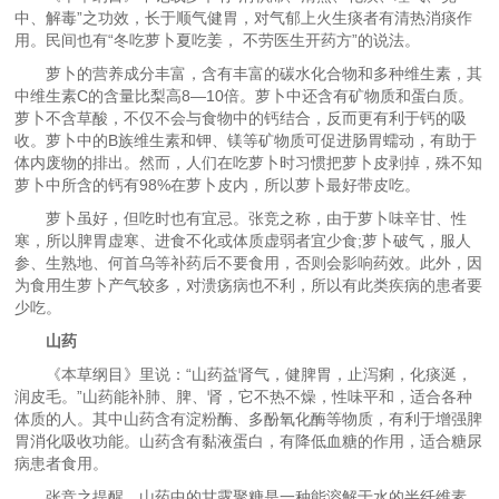
中、解毒”之功效，长于顺气健胃，对气郁上火生痰者有清热消痰作
用。民间也有“冬吃萝卜夏吃姜， 不劳医生开药方”的说法。
萝卜的营养成分丰富，含有丰富的碳水化合物和多种维生素，其
中维生素C的含量比梨高8—10倍。萝卜中还含有矿物质和蛋白质。
萝卜不含草酸，不仅不会与食物中的钙结合，反而更有利于钙的吸
收。萝卜中的B族维生素和钾、镁等矿物质可促进肠胃蠕动，有助于
体内废物的排出。然而，人们在吃萝卜时习惯把萝卜皮剥掉，殊不知
萝卜中所含的钙有98%在萝卜皮内，所以萝卜最好带皮吃。
萝卜虽好，但吃时也有宜忌。张竞之称，由于萝卜味辛甘、性
寒，所以脾胃虚寒、进食不化或体质虚弱者宜少食;萝卜破气，服人
参、生熟地、何首乌等补药后不要食用，否则会影响药效。此外，因
为食用生萝卜产气较多，对溃疡病也不利，所以有此类疾病的患者要
少吃。
山药
《本草纲目》里说：“山药益肾气，健脾胃，止泻痢，化痰涎，
润皮毛。”山药能补肺、脾、肾，它不热不燥，性味平和，适合各种
体质的人。其中山药含有淀粉酶、多酚氧化酶等物质，有利于增强脾
胃消化吸收功能。山药含有黏液蛋白，有降低血糖的作用，适合糖尿
病患者食用。
张竞之提醒，山药中的甘露聚糖是一种能溶解于水的半纤维素，