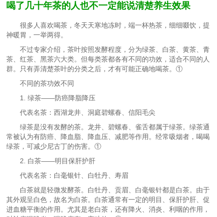
喝了几十年茶的人也不一定能说清楚养生效果
很多人喜欢喝茶，冬天天寒地冻时，端一杯热茶，细细啜饮，提
神暖胃，一举两得。
不过专家介绍，茶叶按照发酵程度，分为绿茶、白茶、黄茶、青
茶、红茶、黑茶六大类。但每类茶都各有不同的功效，适合不同的人
群。只有弄清楚茶叶的分类之后，才有可能正确地喝茶。①
不同的茶功效不同
1. 绿茶——防癌降脂降压
代表名茶：西湖龙井、洞庭碧螺春、信阳毛尖
绿茶是没有发酵的茶。龙井、碧螺春、雀舌都属于绿茶。绿茶通
常被认为有防癌、降血脂、降血压、减肥等作用。经常吸烟者，喝喝
绿茶，可减少尼古丁的伤害。①
2. 白茶——明目保肝护肝
代表名茶：白毫银针、白牡丹、寿眉
白茶就是轻微发酵茶。白牡丹、贡眉、白毫银针都是白茶。由于
其外观呈白色，故名为白茶。白茶通常有一定的明目、保肝护肝、促
进血糖平衡的作用。尤其是老白茶，还有降火、消炎、利咽的作用，