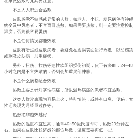
在家做热敷时尤其要注意。
不是人人都适合热敷
皮肤感觉不敏感或异常的人群，如老人、小孩、糖尿病伴有神经
病变及中风患者，不宜盲目热敷。如果需要热敷，则一定要注意控制
温度，否则很容易烫伤。
不是任何情况都能热敷
皮肤有溃烂或皮肤病者，要避免在皮损表面进行热敷，以防感染
或刺激皮肤病，加重症状。
另外，扭伤、拉伤等急性软组织损伤初期，皮下有瘀血，24~48
小时之内是不宜热敷的，否则会加重局部肿胀。
不是什么病都适合热敷
热敷主要是针对寒性病症，所以温热病症的患者不宜热敷。
这类人群常表现为容易上火，特别怕热，或伴有口臭、便秘，女
性还表现为月经量过多等。
热敷绝非越热越好
热敷的温度不宜过高，通常40~50摄氏度即可，热敷20分钟左
右。如果在皮肤比较娇嫩的部位热敷，温度需要再低一些。