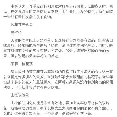
中医认为，春季应该特别注意对肝脏进行保养，以顺应天时。所
以，在饮食调养时要考虑到春季属于阳气开始升发的特点，适合多吃
一些具有辛甘发散性质的食物。
饮花茶养健康
蜂蜜茶
天然的蜂蜜配上天然的茶，是最接近自然的美容饮品。蜂蜜茶口
味温甜，经常喝能够帮助顺滑肠胃、清理体内堆积的垃圾，同时，蜂
蜜茶对调节女性的气血有很大的好处。另外，蜂蜜还有降血压的效
果，可以说是春天美容花茶的首选。
茉莉、桂花茶
清香淡雅的茉莉花茶以其温和的性格征服了许多人的心，这一直
以来都是许多朋友的最爱。而犹如邻家少女般甜甜的桂花茶在近些年
也越来越多的被人们重视起来。这两种花茶虽然没有特别突出的药用
功效，但是却非常适宜在春天饮用。
山楂玫瑰茶
山楂的助消化功能是非常有效地，再加上美容效果奇佳的玫瑰
花，既能帮助调理由于冬季长期大鱼大肉而引起的消化不良等症状，
又能让你变得更加美丽，一举两得，是很好的春季花茶。