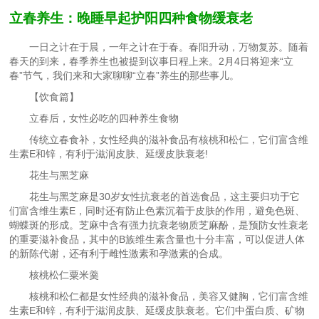
立春养生：晚睡早起护阳四种食物缓衰老
一日之计在于晨，一年之计在于春。春阳升动，万物复苏。随着
春天的到来，春季养生也被提到议事日程上来。2月4日将迎来“立
春”节气，我们来和大家聊聊“立春”养生的那些事儿。
【饮食篇】
立春后，女性必吃的四种养生食物
传统立春食补，女性经典的滋补食品有核桃和松仁，它们富含维
生素E和锌，有利于滋润皮肤、延缓皮肤衰老!
花生与黑芝麻
花生与黑芝麻是30岁女性抗衰老的首选食品，这主要归功于它
们富含维生素E，同时还有防止色素沉着于皮肤的作用，避免色斑、
蝴蝶斑的形成。芝麻中含有强力抗衰老物质芝麻酚，是预防女性衰老
的重要滋补食品，其中的B族维生素含量也十分丰富，可以促进人体
的新陈代谢，还有利于雌性激素和孕激素的合成。
核桃松仁粟米羹
核桃和松仁都是女性经典的滋补食品，美容又健胸，它们富含维
生素E和锌，有利于滋润皮肤、延缓皮肤衰老。它们中蛋白质、矿物