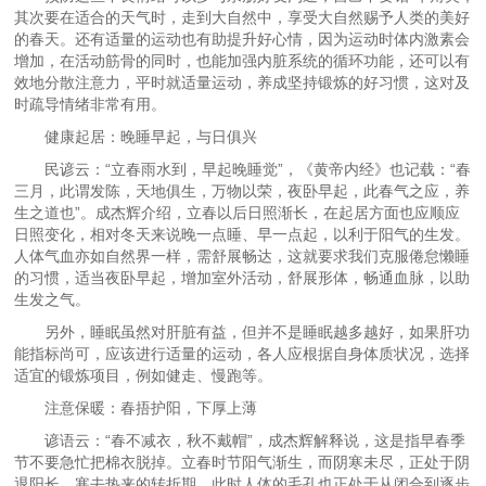
其次要在适合的天气时，走到大自然中，享受大自然赐予人类的美好
的春天。还有适量的运动也有助提升好心情，因为运动时体内激素会
增加，在活动筋骨的同时，也能加强内脏系统的循环功能，还可以有
效地分散注意力，平时就适量运动，养成坚持锻炼的好习惯，这对及
时疏导情绪非常有用。
健康起居：晚睡早起，与日俱兴
民谚云：“立春雨水到，早起晚睡觉”，《黄帝内经》也记载：“春
三月，此谓发陈，天地俱生，万物以荣，夜卧早起，此春气之应，养
生之道也”。成杰辉介绍，立春以后日照渐长，在起居方面也应顺应
日照变化，相对冬天来说晚一点睡、早一点起，以利于阳气的生发。
人体气血亦如自然界一样，需舒展畅达，这就要求我们克服倦怠懒睡
的习惯，适当夜卧早起，增加室外活动，舒展形体，畅通血脉，以助
生发之气。
另外，睡眠虽然对肝脏有益，但并不是睡眠越多越好，如果肝功
能指标尚可，应该进行适量的运动，各人应根据自身体质状况，选择
适宜的锻炼项目，例如健走、慢跑等。
注意保暖：春捂护阳，下厚上薄
谚语云：“春不减衣，秋不戴帽”，成杰辉解释说，这是指早春季
节不要急忙把棉衣脱掉。立春时节阳气渐生，而阴寒未尽，正处于阴
退阳长、寒去热来的转折期。此时人体的毛孔也正处于从闭合到逐步