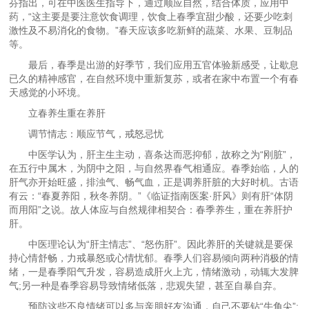
芬指出，可在中医医生指导下，通过顺应自然，结合体质，应用中
药，“这主要是要注意饮食调理，饮食上春季宜甜少酸，还要少吃刺
激性及不易消化的食物。”春天应该多吃新鲜的蔬菜、水果、豆制品
等。
最后，春季是出游的好季节，我们应用五官体验新感受，让歇息
已久的精神感官，在自然环境中重新复苏，或者在家中布置一个有春
天感觉的小环境。
立春养生重在养肝
调节情志：顺应节气，戒怒忌忧
中医学认为，肝主生主动，喜条达而恶抑郁，故称之为“刚脏”，
在五行中属木，为阴中之阳，与自然界春气相通应。春季始临，人的
肝气亦开始旺盛，排浊气、畅气血，正是调养肝脏的大好时机。古语
有云：“春夏养阳，秋冬养阴。”《临证指南医案·肝风》则有肝“体阴
而用阳”之说。故人体应与自然规律相契合：春季养生，重在养肝护
肝。
中医理论认为“肝主情志”、“怒伤肝”。因此养肝的关键就是要保
持心情舒畅，力戒暴怒或心情忧郁。春季人们容易倾向两种消极的情
绪，一是春季阳气升发，容易造成肝火上亢，情绪激动，动辄大发脾
气;另一种是春季容易导致情绪低落，悲观失望，甚至自暴自弃。
预防这些不良情绪可以多与亲朋好友沟通，自己不要钻“牛角尖”;