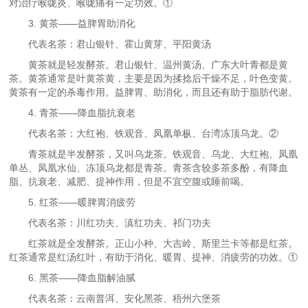
对治疗喉咙炎、喉咙痛有一定功效。①
3. 黄茶——益脾胃助消化
代表名茶：君山银针、霍山黄芽、平阳黄汤
黄茶就是轻发酵茶。君山银针、温州黄汤、广东大叶青都是黄
茶。黄茶通常是叶黄茶黄，主要是因为揉捻后干燥不足，叶色变黄。
黄茶有一定的杀毒作用。益脾胃、助消化，而且还有助于脂肪代谢。
4. 青茶——降血脂抗衰老
代表名茶：大红袍、铁观音、凤凰单枞、台湾冻顶乌龙。②
青茶就是半发酵茶，又叫乌龙茶。铁观音、乌龙、大红袍、凤凰
单丛、凤凰水仙、冻顶乌龙都是青茶。青茶含较多茶多酚，有降血
脂、抗衰老、减肥、提神作用，但是不宜空腹或睡前喝。
5. 红茶——暖脾胃消疲劳
代表名茶：川红功夫、滇红功夫、祁门功夫
红茶就是全发酵茶。正山小种、大吉岭、斯里兰卡等都是红茶。
红茶通常是红汤红叶，有助于消化、暖胃、提神、消疲劳的功效。①
6. 黑茶——降血脂解油腻
代表名茶：云南普洱、安化黑茶、梧州六堡茶