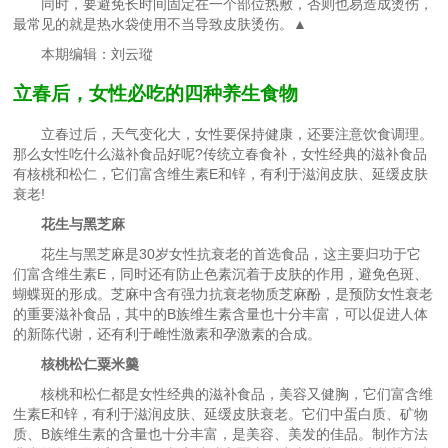
同时，要避免长时间固定在一个部位热敷，否则也易造成烫伤，
最常见的就是热水袋使用不当导致皮肤烫伤。▲
本期编辑：刘云瑽
立春后，女性必吃的四种养生食物
立春过后，天气变化大，女性要保持健康，还要注意饮食调理。
那么女性吃什么滋补食品好呢?传统立春食补，女性经典的滋补食品
有核桃和松仁，它们富含维生素E和锌，有利于滋润皮肤、延缓皮肤
衰老!
花生与黑芝麻
花生与黑芝麻是30岁女性抗衰老的首选食品，这主要归功于它
们富含维生素E，同时还有防止色素沉着于皮肤的作用，避免色斑、
蝴蝶斑的形成。芝麻中含有强力抗衰老物质芝麻酚，是预防女性衰老
的重要滋补食品，其中的B族维生素含量也十分丰富，可以促进人体
的新陈代谢，还有利于雌性激素和孕激素的合成。
核桃松仁粟米羹
核桃和松仁都是女性经典的滋补食品，美容又健胸，它们富含维
生素E和锌，有利于滋润皮肤、延缓皮肤衰老。它们中蛋白质、矿物
质、B族维生素的含量也十分丰富，是美容、美发的佳品。制作方法