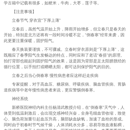
学古籍中记载有很多，如粳米，牛肉，大枣，莲子等。
【注意事项】
立春节气 穿衣宜“下厚上薄”
立春后，虽然气温开始上升，降雨开始增多，但立春只是春天的
开始，特别是北方还将有一段时间冷暖不定，“倒春寒”经常来袭，因
此更要注重保暖，固护阳气。
春天换装要谨慎，不可骤减。立春时穿衣原则是“下厚上薄”，这
既顺应了春季阳气生发畅达的特点，同时应和了老话“春捂”的原理。
拍打背部也能起到固护阳气的效果，这是因为背部是足太阳膀胱经的
循行位置，以手拍打或晒晒太阳，都可达到保护阳气的目的。
立春之后当心倒春寒 慢性病患者应这样赶走疾病
专家提醒，对于高血压、糖尿病、呼吸疾病、脑血管疾病、胃肠
道疾病等中老年慢性病患者来说，更应警惕倒春寒。
神经系统
新桥医院神经内科主任杨清武教授介绍，在“倒春寒”天气中，人
体受到低温刺激后，会出现交感神经兴奋，全身毛细血管收缩，致使
心、脑负荷加重引起血压升高，脑部缺血缺氧，加速了血栓的形成。
同时由于初春时节气候干燥，人体消耗水分多，容易导致血液黏稠，