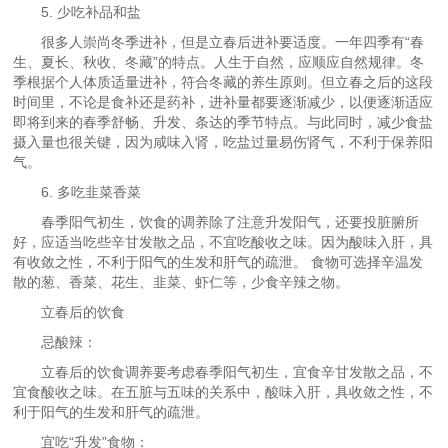
5. 少吃补品和盐
很多人崇尚冬季进补，但是立春后进补要适度。一年四季有“春
生、夏长、秋收、冬藏”的特点。人生于自然，应顺应自然规律。冬
季根据个人体质适量进补，符合冬藏的养生原则。但立春之后的这段
时间里，不论是食补还是药补，进补量都要逐渐减少，以便逐渐适应
即将到来的春季舒畅、升发、条达的季节特点。与此同时，减少食盐
摄入量也很关键，因为咸味入肾，吃盐过量易伤肾气，不利于保养阳
气。
6. 多吃韭菜香菜
春季阳气初生，饮食的调养除了注意升发阳气，还要投脏腑所
好，应适当吃些辛甘发散之品，不宜吃酸收之味。因为酸味入肝，具
有收敛之性，不利于阳气的生发和肝气的疏泄。 食物可选择辛温发
散的葱、香菜、花生、韭菜、虾仁等，少食辛辣之物。
立春后的饮食
忌酸辣：
立春后的饮食调养要考虑春季阳气初生，宜食辛甘发散之品，不
宜食酸收之味。在五脏与五味的关系中，酸味入肝，具收敛之性，不
利于阳气的生发和肝气的疏泄。
宜吃“升发”食物：