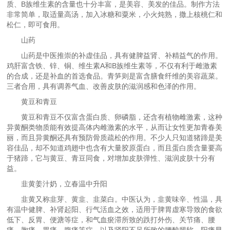
质、B族维生素的含量也十分丰富，是美容、美发的佳品。制作方法
非常简单，取适量高汤，加入冰糖和粟米，小火炖熟，撒上核桃仁和
松仁，即可食用。
山药
山药是中医推崇的补虚佳品，具有健脾益肾、补精益气的作用。
鸡肝富含铁、锌、铜、维生素A和B族维生素等，不仅有利于雌激素
的合成，还是补血的首选食品。青笋则是富含膳食纤维的美容蔬菜。
三者合用，具有调养气血、改善皮肤的滋润感和色泽的作用。
黄豆和青豆
黄豆和青豆不仅富含蛋白质、卵磷脂，还含有植物雌激素，这种
异黄酮类物质能有效提高体内雌激素的水平，从而让女性更加青春美
丽，而且异黄酮还具有预防骨质疏松的作用。不少人只知道猪蹄是美
容佳品，却不知道鸡翅中也含有大量胶原蛋白，而且蛋白质含量要高
于猪蹄，它与黄豆、青豆同食，对增加皮肤弹性、滋润皮肤十分有
益。
韭黄姜汁奶，立春温中升阳
韭黄又称韭芽、黄韭、韭菜白。中医认为，韭黄味辛、性温，具
有温中健脾、补肾起阳、行气活血之效，适用于脾胃虚寒导致的食欲
低下、反胃、便溏等症，和气血瘀滞所致的跌打外伤、关节痛、腰