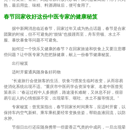
熟，最后用盐、味精、料酒调味后，便可食用了。
春节回家收好这份中医专家的健康秘笈
据中新网消息临近春节，回家过年又成为热点话题，春节是合家
团聚的时候，但不可避免的“烦恼”也接踵而至，舟车劳顿、水土不
服、暴饮暴食等问题不可避免。
如何过一个快乐又健康的春节？在回家旅途和饮食上又要注意哪
些问题？让中医专家为您把脉健康，献上一份春节健康秘笈。
出行秘笈
适时开窗通风随身备好药物
“长途旅行会使旅客的生活、饮食习惯发生临时改变，从而容易
使消化系统出现不适。”重庆市中医药学会资深专家、名老中医曾宪
策表示：“春运过程中人多拥挤，路途漫长难耐，又休息不好，很容
易引起人的心情烦躁不安，出现晕车、呕吐、水土不服等情况。”
专家秘笈：曾宪策指出，春节回家长时间乘车，应适时开窗，以
保持车内空气新鲜。乘车乘机要经常变换坐姿，帮助血液回流，以防
水肿。
节假日出行还应随身携带一些藿香正气类的中成药，一旦出现晕