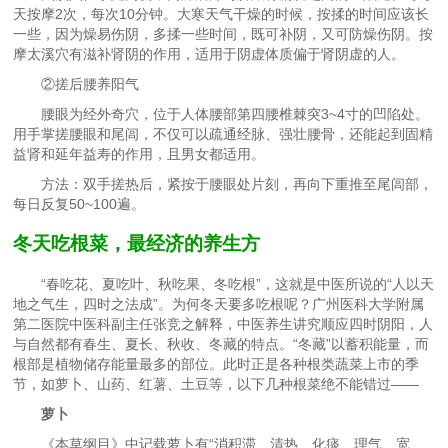
天按摩2次，每次10分钟。大寒天气干燥的时候，按揉的时间应该长
一些，因为燥易伤阴，多揉一些时间，既可补阴，又可防燥伤阴。按
摩太溪穴有滋补肾阴的作用，适用于阴虚体质偏于肾阴虚的人。
②搓后腰养阳气
腰眼为经外奇穴，位于人体腰部第四腰椎棘突3~4寸的凹陷处。
用手掌搓腰眼和尾闾，不仅可以疏通经脉、强壮腰骨，还能起到固精
益肾和延年益寿的作用，且男女都适用。
方法：双手搓热后，紧按于腰眼处片刻，再向下重推至尾闾部，
每日反复50~100遍。
冬天吃根菜，最经济的养生方
“春吃花、夏吃叶、秋吃果、冬吃根”，这就是中医所说的“人以天
地之气生，四时之法成”。为何冬天要多吃根呢？广州医科大学附属
第二医院中医科副主任张竞之解释，中医养生讲究顺应四时阴阳，人
与自然都有春生、夏长、秋收、冬藏的特点。“冬藏”以蓄积能量，而
根部是植物储存能量最多的部位。此时正是各种根类蔬菜上市的季
节，如萝卜、山药、红薯、土豆等，以下几种根菜绝不能错过——
萝卜
《本草纲目》中记载萝卜有“消积滞、清热、化痰、理气、宽