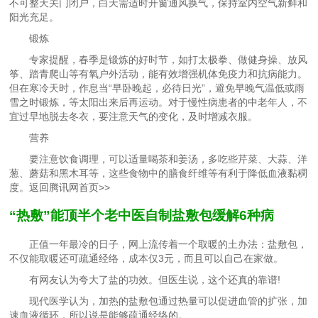
不可整天关门闭户，白天需适时开窗通风换气，保持室内空气新鲜和
阳光充足。
锻炼
专家提醒，春季是锻炼的好时节，如打太极拳、做健身操、放风
筝、踏青爬山等有氧户外活动，能有效增强机体免疫力和抗病能力。
但在寒冷天时，作息当“早卧晚起，必待日光”，避免早晚气温低或雨
雪之时锻炼，等太阳出来后再运动。对于慢性病患者的中老年人，不
宜过早地脱去冬衣，要注意天气的变化，及时增减衣服。
营养
要注意饮食调理，可以适量喝茶和姜汤，多吃些芹菜、大蒜、洋
葱、蘑菇和黑木耳等，这些食物中的膳食纤维等有利于降低血液黏稠
度。返回腾讯网首页>>
“热敷”能顶半个老中医自制盐敷包缓解6种病
正值一年最冷的日子，网上流传着一个取暖的土办法：盐敷包，
不仅能取暖还可疏通经络，成本仅3元，而且可以自己在家做。
有网友认为夸大了盐的功效。但医生说，这个还真的靠谱!
现代医学认为，加热的盐敷包通过热量可以促进血管的扩张，加
速血液循环，所以说是能够疏通经络的。