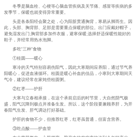
冬季是脑血栓、心梗等心脑血管疾病及关节痛、感冒等疾病的多
发季节，保暖也就变得异常重要。
头是各条阳经会聚之处，心为阳脏贯通胸背，寒易从脚而生。因
此，头部、胸背部、足部是需要重点保暖的部位。出门应戴好帽子，
避免湿发出门;胸背部多加件衣服，避寒保暖;选择舒适保暖性能好的
鞋子，并经常用热水泡脚。
多吃“三种”食物
①桂圆——暖心
寒冷的天气特别容易伤阳气，因此大寒期间应养阳，通过节气养
阳暖心，促进血液循环。桂圆是暖心补血的佳品，小寒到大寒期间天
气冷，建议经常在家炖些桂圆粥。
②红枣——护肝
大寒与立春相承接，在这个承前启后的时节里，大自然阴气极
盛，阳气沉降到极点并准备生发。所以，这个阶段要兼顾养肝，为开
春阳气生发、肝气调达打好基础。
护肝的食物不少，但推荐红枣，红枣虽普通，但富含营养。
③吃点酸——护血管