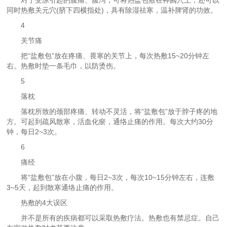
对于受凉引起的腹痛、腹泻，可将热盐包敷在神阙穴上，还可以
同时热敷关元穴(脐下四横指处)，具有除湿祛寒，温补脾肾的功效。
4
关节痛
把“盐敷包”放在疼痛、畏寒的关节上，每次热敷15~20分钟左
右。热敷时垫一条毛巾，以防烫伤。
5
落枕
落枕所致的颈部疼痛、转动不灵活，将“盐敷包”放于脖子疼的地
方。可起到疏风散寒，活血化瘀，通络止痛的作用。每次大约30分
钟，每日2~3次。
6
痛经
将“盐敷包”放在小腹，每日2~3次，每次10~15分钟左右，连敷
3~5天，起到散寒通络止痛的作用。
热敷的4大误区
并不是所有的疾病都可以采取热敷疗法。热敷也有禁忌症。自己