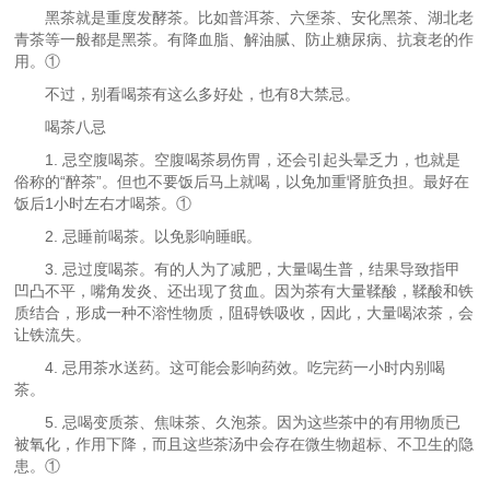
黑茶就是重度发酵茶。比如普洱茶、六堡茶、安化黑茶、湖北老
青茶等一般都是黑茶。有降血脂、解油腻、防止糖尿病、抗衰老的作
用。①
不过，别看喝茶有这么多好处，也有8大禁忌。
喝茶八忌
1. 忌空腹喝茶。空腹喝茶易伤胃，还会引起头晕乏力，也就是
俗称的“醉茶”。但也不要饭后马上就喝，以免加重肾脏负担。最好在
饭后1小时左右才喝茶。①
2. 忌睡前喝茶。以免影响睡眠。
3. 忌过度喝茶。有的人为了减肥，大量喝生普，结果导致指甲
凹凸不平，嘴角发炎、还出现了贫血。因为茶有大量鞣酸，鞣酸和铁
质结合，形成一种不溶性物质，阻碍铁吸收，因此，大量喝浓茶，会
让铁流失。
4. 忌用茶水送药。这可能会影响药效。吃完药一小时内别喝
茶。
5. 忌喝变质茶、焦味茶、久泡茶。因为这些茶中的有用物质已
被氧化，作用下降，而且这些茶汤中会存在微生物超标、不卫生的隐
患。①