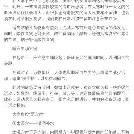
在大寒节气中，心肌梗塞、脑卒中的发病率均达到全年较高水
平。此外，一些血管弹性较差的高血压患者，在大寒时节一天之内的
血压波动往往会增大，而很多患有老慢支的病人只要稍不留神，也容
易在此时节旧疾复发，我们要在日常习惯中多加注意养护血管。
适当吃酸性食物很有益处，尤其大寒前后是心血管病的高发期。
同时，酸性食物还能美容。酸性食物除了醋外，还包括富含维生素C
的苹果、橘子等偏酸性食物。
睡宜早动宜慢
在起居上，应注意早睡晚起，保证充足的睡眠时间，以利阳气的
潜藏。
冬藏时节，万物蛰伏，人体也应顺应自然界特点而适当减少活
动，做事“慢半拍”，以免扰动阳气。
此时的锻炼要有节制，微微出汗就好，建议大家选择一些舒缓的
运动，如慢跑、踢毽子、打拳、散步等，达到舒展筋骨的目的即可。
此外，运动尽量选择在白天、阳光充足时进行，并做好准备活动，防
止运动损伤。
大寒多按“两穴位”
①太溪穴——滋润补水
太溪穴位于足内侧，内踝后方与脚跟骨筋腱之间的凹陷处。可每