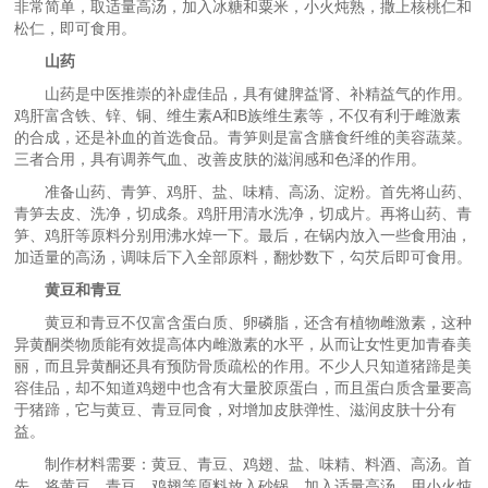
非常简单，取适量高汤，加入冰糖和粟米，小火炖熟，撒上核桃仁和
松仁，即可食用。
山药
山药是中医推崇的补虚佳品，具有健脾益肾、补精益气的作用。
鸡肝富含铁、锌、铜、维生素A和B族维生素等，不仅有利于雌激素
的合成，还是补血的首选食品。青笋则是富含膳食纤维的美容蔬菜。
三者合用，具有调养气血、改善皮肤的滋润感和色泽的作用。
准备山药、青笋、鸡肝、盐、味精、高汤、淀粉。首先将山药、
青笋去皮、洗净，切成条。鸡肝用清水洗净，切成片。再将山药、青
笋、鸡肝等原料分别用沸水焯一下。最后，在锅内放入一些食用油，
加适量的高汤，调味后下入全部原料，翻炒数下，勾芡后即可食用。
黄豆和青豆
黄豆和青豆不仅富含蛋白质、卵磷脂，还含有植物雌激素，这种
异黄酮类物质能有效提高体内雌激素的水平，从而让女性更加青春美
丽，而且异黄酮还具有预防骨质疏松的作用。不少人只知道猪蹄是美
容佳品，却不知道鸡翅中也含有大量胶原蛋白，而且蛋白质含量要高
于猪蹄，它与黄豆、青豆同食，对增加皮肤弹性、滋润皮肤十分有
益。
制作材料需要：黄豆、青豆、鸡翅、盐、味精、料酒、高汤。首
先，将黄豆、青豆、鸡翅等原料放入砂锅，加入适量高汤，用小火炖