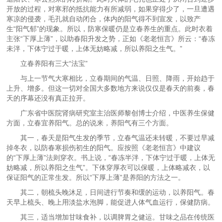
开放的过程，对寒邪的抵抗能力有所减弱，如果穿得少了，一旦遭遇
寒凉的侵袭，毛孔就自动闭合，体内的阳气得不到宣发，以致产
生“阳气郁”的现象。所以，防寒保暖仍是立春养生的重点。此时衣着
主张“下厚上薄”，以助春阳升发之势，正如《老老恒言》所云：“春冻
未泮，下体宁过于暖，上体无妨略减，所以养阳之生气。”
立春养阳有三大“法宝”
与上一节气大寒相比，立春期间的气温、日照、降雨，开始趋于
上升、增多。但这一切对全国大多数地方来说仅仅是春天的前奏，春
天的序幕还没有真正拉开。
广东省中医院肾病研究室主治医师黎创博士介绍，中医养生保健
方面，立春宜养阳气。总的说来，养阳气有三个方面。
其一，春天是阳气生发的季节，立春气温还未转暖，不要过早减
掉冬衣，以防春寒损伤初生的阳气。应按照《老老恒言》中建议
的“下厚上薄”法则穿衣。书上说，“春冻半泮，下体宁过于暖，上体无
妨略减，所以养阳之生气”。下体穿厚衣可以保暖，上体略减衣，以
保证阳气的正常生发。所以“下厚上薄”是养阳的方法之一。
其二，朝梳头晚沐足，日间进行节奏和缓的运动，以养阳气。春
天早上梳头、晚上用淡盐水泡脚，能促进人体气血运行，保健防病。
其三，适当增加甘味食补，以调脾胃之健运。甘味之品在传统医