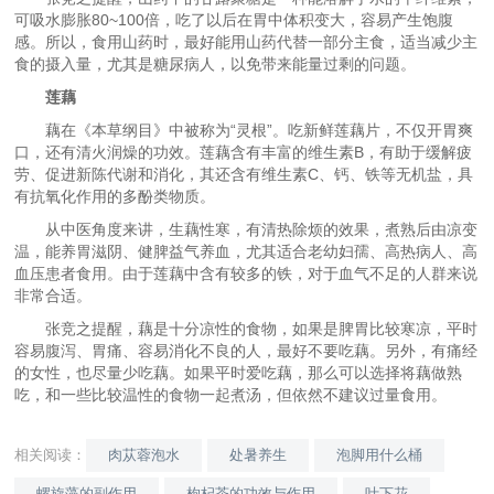
可吸水膨胀80~100倍，吃了以后在胃中体积变大，容易产生饱腹
感。所以，食用山药时，最好能用山药代替一部分主食，适当减少主
食的摄入量，尤其是糖尿病人，以免带来能量过剩的问题。
莲藕
藕在《本草纲目》中被称为“灵根”。吃新鲜莲藕片，不仅开胃爽
口，还有清火润燥的功效。莲藕含有丰富的维生素B，有助于缓解疲
劳、促进新陈代谢和消化，其还含有维生素C、钙、铁等无机盐，具
有抗氧化作用的多酚类物质。
从中医角度来讲，生藕性寒，有清热除烦的效果，煮熟后由凉变
温，能养胃滋阴、健脾益气养血，尤其适合老幼妇孺、高热病人、高
血压患者食用。由于莲藕中含有较多的铁，对于血气不足的人群来说
非常合适。
张竞之提醒，藕是十分凉性的食物，如果是脾胃比较寒凉，平时
容易腹泻、胃痛、容易消化不良的人，最好不要吃藕。另外，有痛经
的女性，也尽量少吃藕。如果平时爱吃藕，那么可以选择将藕做熟
吃，和一些比较温性的食物一起煮汤，但依然不建议过量食用。
相关阅读：
肉苁蓉泡水
处暑养生
泡脚用什么桶
螺旋藻的副作用
枸杞茶的功效与作用
叶下花