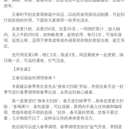
痛、胸痛、胃痛、腹痛等症，以及肾阳不足所致的腰酸腿软、阳痿早
泄等。
立春时节的韭黄堪称蔬中珍品，以此药食同源佳品制膳，可起到
疗疾防病的作用。下面给大家推荐一款养生汤水。
韭黄姜汁奶。韭黄250克、生姜25克，一同捣烂取汁，放入锅
内。兑入牛奶250克，加热略煮沸，趁热饮用，每日1次，可滋补虚
弱、温胃止呕，适用于脾胃虚寒或外感寒邪所致的胃脘冷痛、疲乏等
症。
也可用韭黄1两，桃仁5克，陈皮3克，同适量粳米一起煮粥，隔
日喝一次，可温经通络、行气活血。
【养生篇】
立春后该如何调理身体？
专家建议春季养生首先从“身体大扫除”开始，并抓住春天这一好
季节进行春季调理和春季出游，从而达到身心健康。
第一是要进行“身体大扫除”。春天是扫除季节，身体也需要大扫
除，“多喝果汁、多吃蔬菜，可以清肠，两周内不摄入任何糖和咖啡
因、禁烟等都是不错的选择。”此外，春天最好禁酒，饮食不要过
量，七分饱就可以了，这样会让你的身体更有活力。
然后就可以进入春季调理。春季调理宜抓住“益气升发、养阴柔