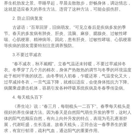
界生机勃发之景。早睡早起，早晨去散散步，舒畅身体，调达情志，
这就是适应春天的养生方法。违背了这种方法，可能会损伤肝。
2. 防止旧病复发
古谚语：“百草回芽，旧病萌发。”可见立春后是疾病多发的季
节。春天的多发病有肺炎、肝炎、流脑、麻疹、腮腺炎、过敏性哮
喘、心肌梗塞、精神病等。因此，患有肝炎、过敏性哮喘、心肌梗塞
等疾病的朋友需要特别注意调养预防。
3.不要过早减衣
“春不减衣，秋不戴帽”。立春气温还未转暖，不要过早减掉冬
衣。冬季穿了几个月的棉衣，身体产热散热的调节与冬季的环境温度
处于相对平衡的状态。由冬季转入初春，乍暖还寒，气温变化又大，
过早减掉冬衣，一旦气温下降，就难以适应，会使身体抵抗力下降。
病菌乘虚袭击机体，容易引发各种呼吸系统疾病及冬春季传染病。
4. 每天梳头百下
《养生论》说：“春三月，每朝梳头一二百下”。春季每天梳头是
很好的养生保健方法。因为春天是自然阳气萌生升发的季节，这时人
体的阳气也顺应自然，有向上向外升发的特点，表现为毛孔逐渐舒
展，代谢旺盛，生长迅速。故春天梳头，正符合这一春季养生的要
求，有宣行郁滞，疏利气血，通达阳气的重要作用。