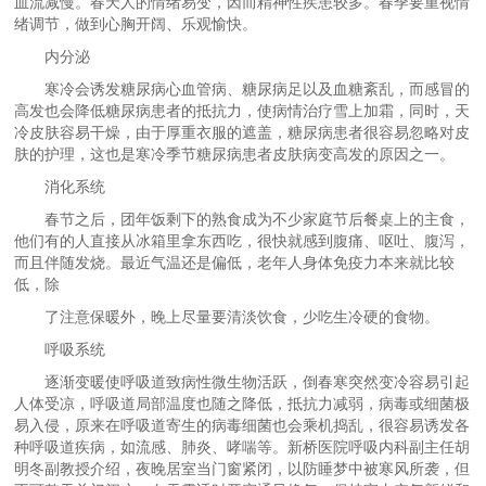
血流减慢。春天人的情绪易变，因而精神性疾患较多。春季要重视情
绪调节，做到心胸开阔、乐观愉快。
内分泌
寒冷会诱发糖尿病心血管病、糖尿病足以及血糖紊乱，而感冒的
高发也会降低糖尿病患者的抵抗力，使病情治疗雪上加霜，同时，天
冷皮肤容易干燥，由于厚重衣服的遮盖，糖尿病患者很容易忽略对皮
肤的护理，这也是寒冷季节糖尿病患者皮肤病变高发的原因之一。
消化系统
春节之后，团年饭剩下的熟食成为不少家庭节后餐桌上的主食，
他们有的人直接从冰箱里拿东西吃，很快就感到腹痛、呕吐、腹泻，
而且伴随发烧。最近气温还是偏低，老年人身体免疫力本来就比较
低，除
了注意保暖外，晚上尽量要清淡饮食，少吃生冷硬的食物。
呼吸系统
逐渐变暖使呼吸道致病性微生物活跃，倒春寒突然变冷容易引起
人体受凉，呼吸道局部温度也随之降低，抵抗力减弱，病毒或细菌极
易入侵，原来在呼吸道寄生的病毒细菌也会乘机捣乱，很容易诱发各
种呼吸道疾病，如流感、肺炎、哮喘等。新桥医院呼吸内科副主任胡
明冬副教授介绍，夜晚居室当门窗紧闭，以防睡梦中被寒风所袭，但