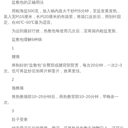
盐敷包的正确用法
用粗海盐500克，放入锅内急火干炒约5分钟，至盐发黄发热，
装入宽约15厘米，长约20厘米的布袋里，将袋口反折后，用别针固
定。在40℃~50℃最为适宜。
为达到最好疗效，热敷包每使用几次后，宜将袋内粗盐更新。
盐敷包缓解6种病
1
腰痛
将制好的“盐敷包”在臀部或腰背部熨烫，每次20分钟，一次2~3
次。也可将盐炒后加两片鲜姜片，效果更佳。
2
颈椎痛
将热敷颈部10~20分钟后，再热敷背部10~20分钟，早晚各一
次。
3
肚子受寒