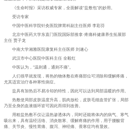
《生命时报》采访权威专家，全面解读“盐敷包”的妙用。
受访专家
中国中医科学院针灸医院脾胃科副主任医师 李彩芬
北京中医药大学东直门医院国际部推拿·疼痛科健康养生拓展部
主任 贾子龙
中南大学湘雅医院康复科主任医师 刘遂心
武汉市中心医院中医科主任 全毅红
中医认为，“温则通，通则不痛”。
人们很早就发现，将热的物体敷在疼痛部位可消除和缓解疼痛，
尤其适宜治疗各种寒性病症。
盐具有加热后不易冷却的特性，因此可以达到局部温暖的作用。
热敷使局部皮肤温度升高，肌肉放松，皮肤毛细血管扩张，局部
乃至全身的血液循环皆可因此而得到改善。
用粗盐热敷不仅让温热渗透体内，同时还能将体内的病气、寒气
吸出来，具有温经活络、消炎散寒、缓解疼痛的作用，用于腰酸背
痛、关节炎、慢性胃痛、腹泻、神经痛、畏寒症均有显效。