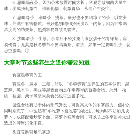
6. 忌喝隔夜茶。因为茶水放置时间太长，容易导致细菌大量生
成，变成强刺激性、强氧化物，刺激胃肠，从而产生炎症。
7. 忌喝冷茶、串味茶、烫茶。最好也不要喝凉了的茶，以防变
味，并滋生有害物质。最好也别喝56摄氏度以上的茶，因为经常喝
温度高的功夫茶、热粥容易导致食管癌。
8. 少喝浓茶、生茶。杀青后不经揉捻而直接烘干的青绿茶，容
易伤胃，尤其是秋冬季节不要喝新茶、浓茶。如果一定要喝生茶，切
忌空腹喝。①
大寒时节这些养生之道你需要知道
食宜温养肾为主
肾应冬，属水，主藏，所以，“冬季养肾”是养生的基本认识，黑
芝麻、黑木耳、黑豆等黑色食物是冬季养肾的首选食物。此外，核
桃、桂圆、栗子等坚果类食品也可适当多吃。
温性食物有助于体内阳气升发，可提高人体的耐寒能力。但补的
同时别忘了，中医还有“冬吃萝卜夏吃姜”的说法。炖肉时不妨加几块
萝卜，或搭配素炒萝卜丝、蒸萝卜糕等食用，可以防止冬季进补太过
造成的脾胃消化不良。
头宜暖胸背足忌寒凉