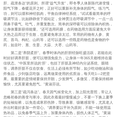
肝、疏泄条达”的原则。所谓“益气升发”，即冬季人体新陈代谢变慢，
阳气下降，春暖花开之时，正好可以重新补充身体的阳气。练习气
功，则可以缓和神经肌肉，平衡自律神经系统，“试试看最简单的呼
吸调节法，比如静静坐下或站定，全神贯注在呼吸调节中，一点一点
用鼻子吸气、吐气，并重复数次。简单的深呼吸可以排除体内积热，
让身体重新获得能量。”还可选用药膳，在药物选用方面应避免大辛
大热之品而过于生散，也要避免寒凉太过。常用的药物有人参、黄
芪、首乌、枸杞、山药等，还可以选用一些既是药物也是食物的中
药，如韭叶、葱、生姜、大蒜、大枣、山药等。
第二是“养阴柔肝”。春季时体内的肝胆经脉旺盛活跃，若能在此
时好好调养肝脏，便可以增强免疫力，让身体一年365天都维持在最
佳状态。“中医里所说的‘肝’，包括了肝脏及神经内分泌系统、眼睛
等，调养肝脏不仅在饮食、生活上必须有所节制，如少吃动物油和油
炸食品，少到饭店吃饭，远离做菜使用的劣质油，每天吃1—2把坚
果。最重要的是情绪要保持开朗，少发脾气，多微笑，尽量保持精神
愉快，尤其要避免怒气。”黄淑芬说。
第三是“疏泻条达”。春天因气候变化大，加上阳光普照，常让人
忽略初春的善变与寒冷。因此衣着最好慢慢减少，不要一下换上夏季
的短袖短裤，以免造成寒邪伤肺，导致鼻塞、咳嗽感冒等，尤其老人
外出时最好多加一件背心。“调养要以平补为原则，不能一味使用温
热补品，以免春季气温上升，加重身体内热，损伤人体正气。”黄淑