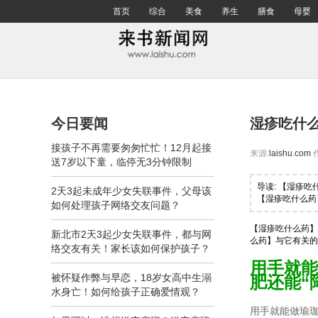
首页
综合
美食
养生
膳食
母婴
今日要闻
湿疹吃什
接孩子不再需要匆匆忙忙！12月起接
来源:
laishu.com
送7岁以下童，临停无3分钟限制
导读: 【湿疹
2天3起未成年少女失联事件，父母该
【湿疹吃什么药
如何处理孩子网络交友问题？
【湿疹吃什么药】
新北市2天3起少女失联事件，都与网
么药】与它有关的
络交友有关！家长该如何保护孩子？
用手就能
被怀疑作弊与早恋，18岁女高中生溺
肥还能“
水身亡！如何给孩子正确爱情观？
用手就能做瑜珈