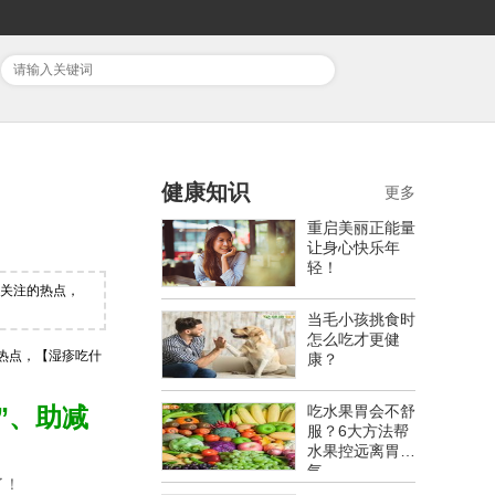
健康知识
更多
重启美丽正能量
让身心快乐年
轻！
泛关注的热点，
当毛小孩挑食时
怎么吃才更健
热点，【湿疹吃什
康？
”、助减
吃水果胃会不舒
服？6大方法帮
水果控远离胃胀
气
了！