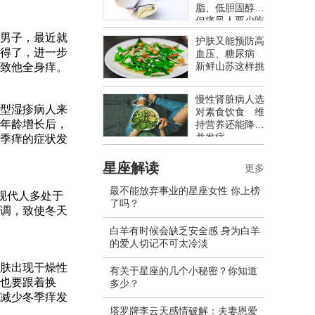
脂、低胆固醇
但痛风人要少吃
男子，最近就
护肤又能预防高
得了，进一步
血压、糖尿病
新鲜山苏这样挑
致他全身痒。
慢性肾脏病人选
型湿疹病人来
对素食饮食 维
年龄增长后，
持营养还能降低
并发症
季痒的症状发
星座解读
更多
最不能放弃事业的星座女性 你上榜
现代人多处于
了吗？
调，致使冬天
白羊有时候会缺乏安全感 身为白羊
的爱人切记不可太冷淡
肤出现干燥性
有关于星座的几个小秘密？你知道
也要跟着换
多少？
减少冬季痒发
塔罗牌李云天感情破解：夫妻恩爱