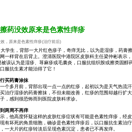
擦药没效原来是色素性痒疹
效，原来是色素性痒疹(治疗前后)
男大学生，背部一大片红色疹子，奇痒无比，以为是湿疹，药膏
网一样背在后背上。澄清医院中港院区皮肤科主任梁仲彬表示，
易被误认为是湿疹、荨麻疹或毛囊炎，口服抗组织胺或擦类固醇
口服抗生素才能治得了它！
行买药膏涂抹
一个多月前，背部出现一点一点的红疹，起初以为是天气热流汗
买治疗湿疹的药膏擦抹，不但未能改善，红疹的范围却越行扩大
子，感到很恐怖而到医院皮肤科求诊。
到两周不再痒
示，他高度怀疑这样的皮肤红疹症状有可能是色素性痒疹，经皮
现有坏死的角质细胞，确诊是色素性痒疹后，以口服抗生素治疗
，一大片的红疹转淡后呈现色素沉淀，患者已不再发痒。