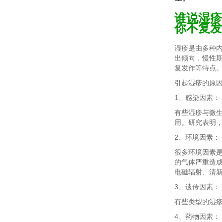
谁说湿疹
你不复发
湿疹是由多种
出倾向，慢性
复发作等特点
引起湿疹的原
1、感染因素：
有些湿疹与微
用。研究表明
2、环境因素：
很多环境因素
的气体严重造
电磁辐射、清
3、遗传因素：
有些类型的湿
4、药物因素：