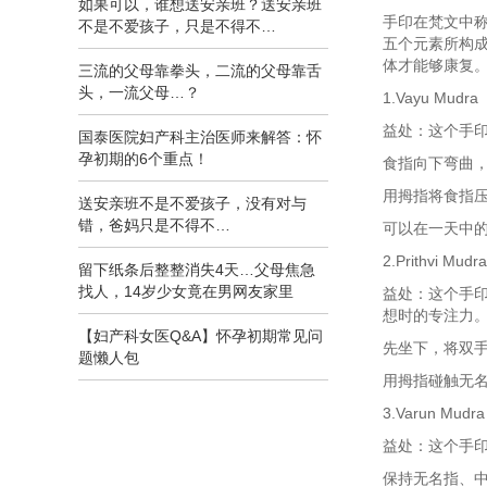
如果可以，谁想送安亲班？送安亲班
手印在梵文中称
不是不爱孩子，只是不得不…
五个元素所构
体才能够康复
三流的父母靠拳头，二流的父母靠舌
头，一流父母…？
1.Vayu Mudr
益处：这个手
国泰医院妇产科主治医师来解答：怀
孕初期的6个重点！
食指向下弯曲
用拇指将食指
送安亲班不是不爱孩子，没有对与
错，爸妈只是不得不…
可以在一天中
2.Prithvi Mud
留下纸条后整整消失4天…父母焦急
找人，14岁少女竟在男网友家里
益处：这个手
想时的专注力
【妇产科女医Q&A】怀孕初期常见问
先坐下，将双
题懒人包
用拇指碰触无
3.Varun Mudr
益处：这个手
保持无名指、