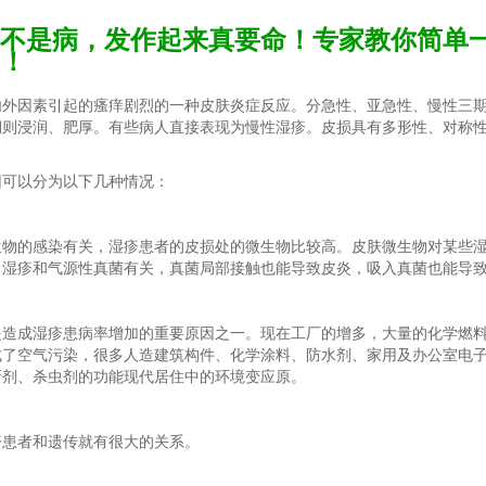
不是病，发作起来真要命！专家教你简单
！
内外因素引起的瘙痒剧烈的一种皮肤炎症反应。分急性、亚急性、慢性三
期则浸润、肥厚。有些病人直接表现为慢性湿疹。皮损具有多形性、对称
。
因可以分为以下几种情况：
生物的感染有关，湿疹患者的皮损处的微生物比较高。皮肤微生物对某些
，湿疹和气源性真菌有关，真菌局部接触也能导致皮炎，吸入真菌也能导
是造成湿疹患病率增加的重要原因之一。现在工厂的增多，大量的化学燃
成了空气污染，很多人造建筑构件、化学涂料、防水剂、家用及办公室电
新剂、杀虫剂的功能现代居住中的环境变应原。
疹患者和遗传就有很大的关系。