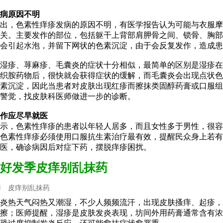
病原因不明
出，色素性痒疹发病的原因不明，有医学报告认为可能与衣服摩
关。主要发作的部位，包括躯干上背部肩胛骨之间、锁骨、胸部
会引起水泡，并留下网状的色素沉淀，由于会反复发作，造成患
湿疹、荨麻疹、毛囊炎的症状十分相似，最简单的区别是湿疹在
织胺药物后，很快就会获得症状的缓解，而毛囊炎会出现点状色
素沉淀，因此当患者对皮肤出现红疹而擦抹类固醇药膏或口服组
警觉，找皮肤科医师做进一步的诊断。
作应尽早就医
示，色素性痒疹的患者以年轻人居多，而且女性多于男性，很容
色素性痒疹必须使用口服抗生素治疗最有效，提醒民众身上若有
医，确诊病因后对症下药，摆脱痒疹困扰。
好发季皮痒别乱抹药
季 皮痒别乱抹药
炎热天气闷热又潮湿，不少人频频流汗，出现皮肤搔痒、起疹，
擦；医师提醒，湿疹是皮肤发炎表现，坊间外用药膏通常含有浓