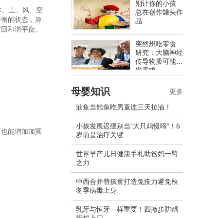
别让你的小孩
水、土、风、空
总在创作罐头作
平衡的状态，身
品
重回和谐平衡。
突然想吃零食
研究：大脑神经
传导物质可能促
发需求
母婴知识
更多
油鱼当鳕鱼吃男童连三天拉油！
小孩发展迟缓别当“大只鸡慢啼”！6
它也能增加加冥
岁前是治疗关键
世界早产儿日健康手札助爸妈一臂
之力
中西合并替孩童打造免疫力避免秋
冬季病毒上身
乳牙与恒牙一样重要！四撇步防龋