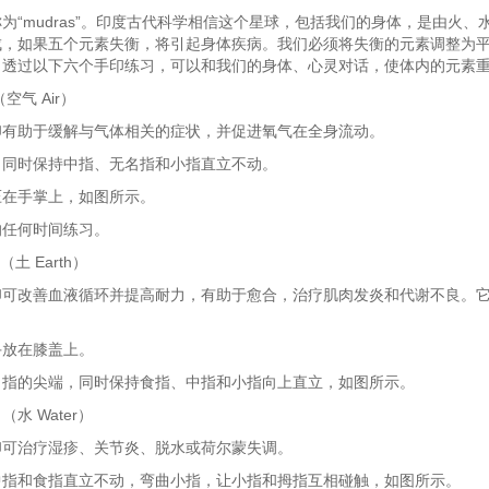
为“mudras”。印度古代科学相信这个星球，包括我们的身体，是由火、
成，如果五个元素失衡，将引起身体疾病。我们必须将失衡的元素调整为
。透过以下六个手印练习，可以和我们的身体、心灵对话，使体内的元素
a（空气 Air）
印有助于缓解与气体相关的症状，并促进氧气在全身流动。
，同时保持中指、无名指和小指直立不动。
压在手掌上，如图所示。
的任何时间练习。
ra（土 Earth）
印可改善血液循环并提高耐力，有助于愈合，治疗肌肉发炎和代谢不良。
。
手放在膝盖上。
名指的尖端，同时保持食指、中指和小指向上直立，如图所示。
a （水 Water）
印可治疗湿疹、关节炎、脱水或荷尔蒙失调。
中指和食指直立不动，弯曲小指，让小指和拇指互相碰触，如图所示。