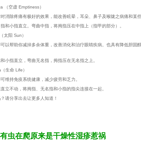
dra （空虚 Emptiness）
印对消除疼痛有极好的效果，能改善眩晕，耳朵、鼻子及喉咙之病痛和某
名指和小指直立。弯曲中指，将拇指压在中指上（指甲的部分）。
ra（太阳 Sun）
印可以帮助你减掉多余体重，改善消化和治疗眼睛疾病。也具有降低胆固
指和小指直立，弯曲无名指，拇指压在无名指之上。
ra（生命 Life）
印可维持免疫系统健康，减少疲劳和乏力。
指直立不动，将拇指、无名指和小指的指尖连接在一起。
吗？请分享出去让更多人知道！
有虫在爬原来是干燥性湿疹惹祸