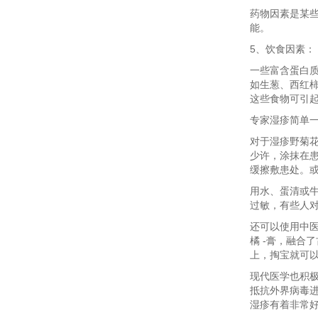
药物因素是某
能。
5、饮食因素：
一些富含蛋白质
如生葱、西红
这些食物可引
专家湿疹简单
对于湿疹野菊花
少许，涂抹在患
缓擦敷患处。或
用水、蛋清或
过敏，有些人
还可以使用中
橘 -膏，融合
上，掏宝就可
现代医学也积
抵抗外界病毒
湿疹有着非常