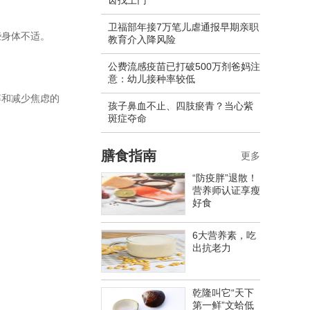
齿找上门
卫福部年接7万笔儿虐通报早期亲职
些身体不适。
教育介入降风险
公费流感疫苗已打破500万剂爸妈注
意：幼儿接种率较低
醇和减少焦虑的
孩子鼻血不止、四肢瘀青？当心紫
斑症夺命
膳食指南
更多
“防疫胖”退散！
营养师认证享瘦
好食
6大营养素，吃
出抗老力
乾隆叫它“天下
第一鲜”文蛤低