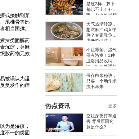
是这2样，萝卜
都比不上！补
肾、补血效果翻
擦或接触到某
倍，老中医都推
、尾椎骨等部
天气逐渐转凉，
荐
者相当困扰。
想吃麻油鸡又怕
胖？专家教你健
擦抹类固醇药
康低脂做法！
素沉淀，荨麻
不让霉菌、湿气
织胺药物无效
侵占浴室！3种
卫浴用品收纳
法，打造舒适的
卫浴空间
保存白米秘诀，
易被误认为湿
只要一个动作米
反复发作的痒
虫不再来
热点资讯
更多
空姐深夜打车遇
害 背后原因究
以为是湿疹，
竟是什么?
度不一的类固