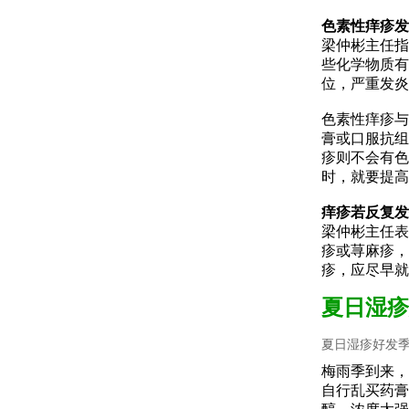
色素性痒疹发
梁仲彬主任指
些化学物质有
位，严重发炎
色素性痒疹与
膏或口服抗组
疹则不会有色
时，就要提高
痒疹若反复发
梁仲彬主任表
疹或荨麻疹，
疹，应尽早就
夏日湿疹
夏日湿疹好发
梅雨季到来，
自行乱买药膏