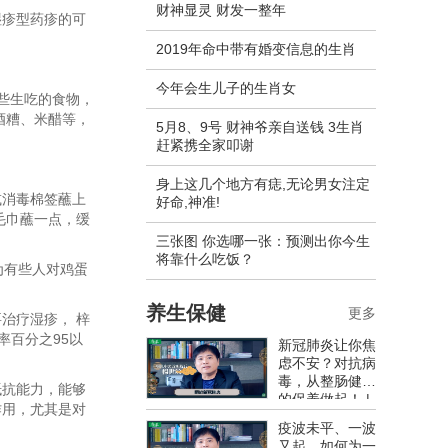
财神显灵 财发一整年
湿疹型药疹的可
2019年命中带有婚变信息的生肖
今年会生儿子的生肖女
些生吃的食物，
酒糟、米醋等，
5月8、9号 财神爷亲自送钱 3生肖
赶紧携全家叩谢
身上这几个地方有痣,无论男女注定
或消毒棉签蘸上
好命,神准!
毛巾蘸一点，缓
三张图 你选哪一张：预测出你今生
将靠什么吃饭？
为有些人对鸡蛋
养生保健
更多
治疗湿疹， 梓
率百分之95以
新冠肺炎让你焦
虑不安？对抗病
毒，从整肠健胃
抵抗能力，能够
的保养做起！ |
作用，尤其是对
康健出版
疫波未平、一波
又起，如何为一