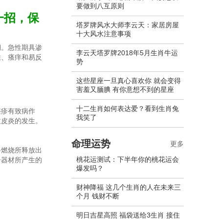
要做到八互原则
一招，保
塔罗牌风水大师李云天：家居房屋
十大风水注意事项
期。急性期具渗
李云天塔罗牌2018年5月生肖牛运
性、瘙痒和易反
势
这些星座一旦真心喜欢你 就会变得
害羞又腼腆 有你意想不到的星座
十二生肖如何表达爱？看到生肖兔
湿疹有致病作
我笑了
致皮炎的发生。
命理运势
更多
料燃烧所释放出
桃花运测试：下半年你的桃花运会
子器材所产生的
爆发吗？
财神降福 这几个生肖的人在未来三
个月 钱财不断
明日吉星高照 福袋送给3生肖 接住