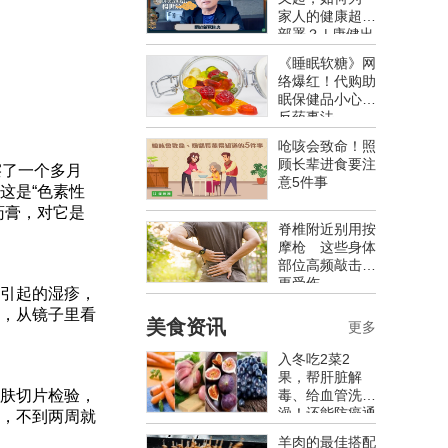
家人的健康超前
部署？ | 康健出
版
《睡眠软糖》网
络爆红！代购助
眠保健品小心违
反药事法
呛咳会致命！照
顾长辈进食要注
擦了一个多月
意5件事
这是“色素性
药膏，对它是
脊椎附近别用按
摩枪 这些身体
部位高频敲击反
更受伤
引起的湿疹，
，从镜子里看
美食资讯
更多
入冬吃2菜2
果，帮肝脏解
肤切片检验，
毒、给血管洗
澡！还能防癌通
，不到两周就
便，不吃太亏
羊肉的最佳搭配