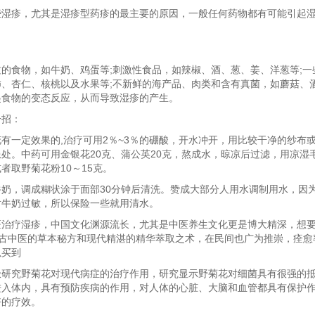
些湿疹，尤其是湿疹型药疹的最主要的原因，一般任何药物都有可能引起
的食物，如牛奶、鸡蛋等;刺激性食品，如辣椒、酒、葱、姜、洋葱等;一
柿、杏仁、核桃以及水果等;不新鲜的海产品、肉类和含有真菌，如蘑菇、
起食物的变态反应，从而导致湿疹的产生。
一招：
有一定效果的,治疗可用2％~3％的硼酸，开水冲开，用比较干净的纱布
处。中药可用金银花20克、蒲公英20克，熬成水，晾凉后过滤，用凉湿
者取野菊花粉10～15克。
牛奶，调成糊状涂于面部30分钟后清洗。赞成大部分人用水调制用水，因
对牛奶过敏，所以保险一些就用清水。
医治疗湿疹，中国文化渊源流长，尤其是中医养生文化更是博大精深，想要
了古中医的草本秘方和现代精湛的精华萃取之术，在民间也广为推崇，痊愈
以买到
极研究野菊花对现代病症的治疗作用，研究显示野菊花对细菌具有很强的
进入体内，具有预防疾病的作用，对人体的心脏、大脑和血管都具有保护
好的疗效。