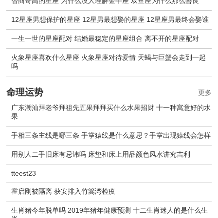
智商奇高的星座 为什么没人理解金牛座 双鱼座为什么那么善良
12星座男想保护的星座 12星男最想娶的星座 12星座男最终会娶谁
一生一世的星座配对 结婚最稳定的星座组合 离不开的星座配对
火象星座喜欢什么星座 火象星座对待爱情 天蝎与巨蟹会走到一起
吗
命理运势
更多
广东潮汕拜老爷拜祖先五果拜拜买什么水果招财 十一种寓意好的水
果
手相三条主线是哪三条 手掌猿线是什么意思？手掌出现猿线会怎样
用别人二手旧床有忌讳吗 床垫和床上用品颜色风水讲究吉利
tteest23
霍启刚被隔离 获安排入竹篙湾检疫
生肖猪今年脱单吗 2019年猪年健康预测 十二生肖迷人的是什么生