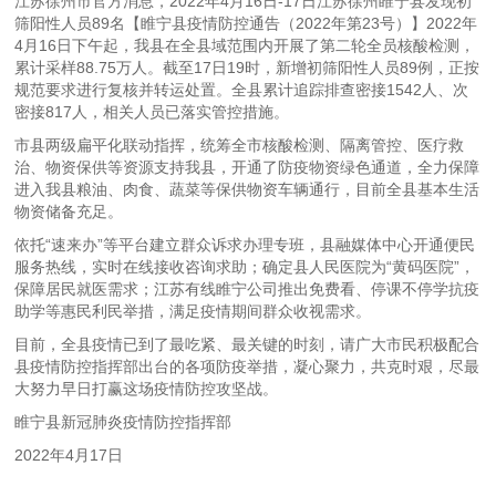
江苏徐州市官方消息，2022年4月16日-17日江苏徐州睢宁县发现初
筛阳性人员89名【睢宁县疫情防控通告（2022年第23号）】2022年
4月16日下午起，我县在全县域范围内开展了第二轮全员核酸检测，
累计采样88.75万人。截至17日19时，新增初筛阳性人员89例，正按
规范要求进行复核并转运处置。全县累计追踪排查密接1542人、次
密接817人，相关人员已落实管控措施。
市县两级扁平化联动指挥，统筹全市核酸检测、隔离管控、医疗救
治、物资保供等资源支持我县，开通了防疫物资绿色通道，全力保障
进入我县粮油、肉食、蔬菜等保供物资车辆通行，目前全县基本生活
物资储备充足。
依托“速来办”等平台建立群众诉求办理专班，县融媒体中心开通便民
服务热线，实时在线接收咨询求助；确定县人民医院为“黄码医院”，
保障居民就医需求；江苏有线睢宁公司推出免费看、停课不停学抗疫
助学等惠民利民举措，满足疫情期间群众收视需求。
目前，全县疫情已到了最吃紧、最关键的时刻，请广大市民积极配合
县疫情防控指挥部出台的各项防疫举措，凝心聚力，共克时艰，尽最
大努力早日打赢这场疫情防控攻坚战。
睢宁县新冠肺炎疫情防控指挥部
2022年4月17日