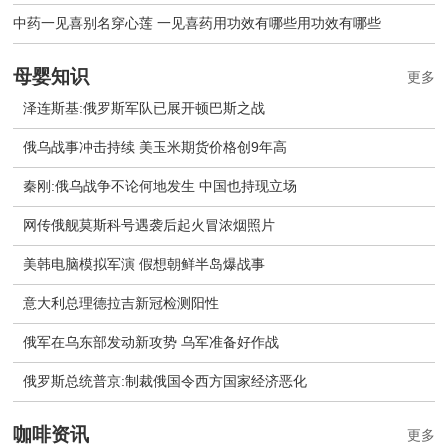
中药一见喜别名穿心莲 一见喜药用功效有哪些用功效有哪些
母婴知识
更多
泽连斯基:俄罗斯军队已展开顿巴斯之战
俄乌战事冲击持续 美玉米期货价格创9年高
秦刚:俄乌战争不论何地发生 中国也持现立场
网传俄舰莫斯科号遇袭后起火冒浓烟照片
美韩电脑模拟军演 假想朝鲜半岛爆战事
意大利总理德拉吉新冠检测阳性
俄军在乌东部发动新攻势 乌军准备好作战
​俄罗斯总统普京:制裁俄国令西方国家经济恶化
咖啡资讯
更多