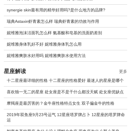
synergie skin最有用的精华好用吗?是什么地方的品牌?
瑞典Astaxin虾青素怎么样 瑞典虾青素的功效与作用
妮维雅泡沫洁面乳怎么样 氨基酸和皂基的洗面奶差别
妮维雅身体乳好不好 妮维雅身体乳怎么用
妮维雅爽肤水好用吗 妮维雅爽肤水使用方法
星座解读
更多
十二星座最详细的性格 十二星座的性格爱好 最迷人的星座是哪个
喜欢独一无二的星座 处女座是不是干什么都没天赋 处女座优缺点
摩羯座是最厉害的？金牛座性格特点女生 双子偏金牛的性格
2019年双鱼座9月23号运气 12星座塔罗牌占卜 12星座的塔罗牌命
运