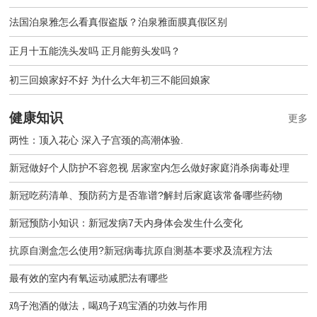
法国泊泉雅怎么看真假盗版？泊泉雅面膜真假区别
正月十五能洗头发吗 正月能剪头发吗？
初三回娘家好不好 为什么大年初三不能回娘家
健康知识
更多
两性：顶入花心 深入子宫颈的高潮体验.
新冠做好个人防护不容忽视 居家室内怎么做好家庭消杀病毒处理
新冠吃药清单、预防药方是否靠谱?解封后家庭该常备哪些药物
新冠预防小知识：新冠发病7天内身体会发生什么变化
抗原自测盒怎么使用?新冠病毒抗原自测基本要求及流程方法
最有效的室内有氧运动减肥法有哪些
鸡子泡酒的做法，喝鸡子鸡宝酒的功效与作用