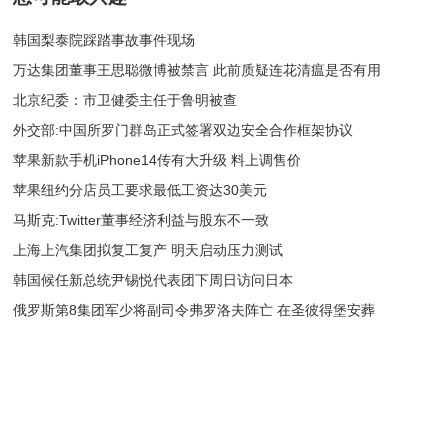
韩国梨泰院踩踏事故事件现场
万达集团董事王思聪微博被禁言 此前质疑连花清瘟是否有用
北京纪委：市卫健委主任于鲁明被查
外交部:中国所罗门群岛正式签署双边安全合作框架协议
苹果新款手机iPhone14传有大升级 料上调售价
苹果纽约分店员工要求最低工资达30美元
马斯克:Twitter董事经济利益与股东不一致
上海上汽集团拟复工复产 明天启动压力测试
韩国候任新总统尹锡悦代表团下周日访问日本
俄罗斯第8集团军少将副司令弗罗洛夫阵亡 在圣彼得堡安葬