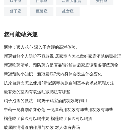
双子座
白羊座
星座大预言
天秤座
狮子座
巨蟹座
处女座
您可能敢兴趣
两性：顶入花心 深入子宫颈的高潮体验.
新冠做好个人防护不容忽视 居家室内怎么做好家庭消杀病毒处理
新冠吃药清单、预防药方是否靠谱?解封后家庭该常备哪些药物
新冠预防小知识：新冠发病7天内身体会发生什么变化
抗原自测盒怎么使用?新冠病毒抗原自测基本要求及流程方法
最有效的室内有氧运动减肥法有哪些
鸡子泡酒的做法，喝鸡子鸡宝酒的功效与作用
中药一见喜别名穿心莲 一见喜药用功效有哪些用功效有哪些
榴莲吃了多久可以喝牛奶 榴莲吃了多久可以喝酒
玻尿酸润滑液的作用与功效 对人体有害吗