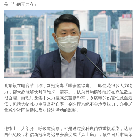
是「与病毒共存」。
孔繁毅在电台节目称，新冠病毒「唔会整得走」，即使花很多人力物
力，都未必能够长时间维持「清零」，认为日均确诊维持在双位数是
很合理。而现时要集中火力推高疫苗接种率，令病毒的伤害性减至最
低，包括大幅减少重症及死亡率，令医疗系统不会承受压力，亦要尽
量减少社区传播以及对经济活动的影响。
他指出，大部分上呼吸道病毒，都是透过接种疫苗或重複感染，达致
自然免疫，相信新冠病毒迟早会演变成「风土病」，预料日后市民每