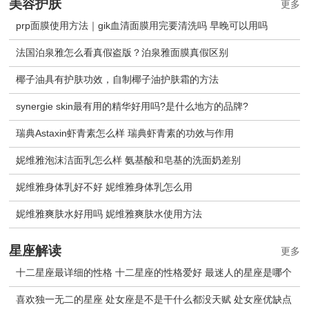
美容护肤
更多
prp面膜使用方法｜gik血清面膜用完要清洗吗 早晚可以用吗
法国泊泉雅怎么看真假盗版？泊泉雅面膜真假区别
椰子油具有护肤功效，自制椰子油护肤霜的方法
synergie skin最有用的精华好用吗?是什么地方的品牌?
瑞典Astaxin虾青素怎么样 瑞典虾青素的功效与作用
妮维雅泡沫洁面乳怎么样 氨基酸和皂基的洗面奶差别
妮维雅身体乳好不好 妮维雅身体乳怎么用
妮维雅爽肤水好用吗 妮维雅爽肤水使用方法
星座解读
更多
十二星座最详细的性格 十二星座的性格爱好 最迷人的星座是哪个
喜欢独一无二的星座 处女座是不是干什么都没天赋 处女座优缺点