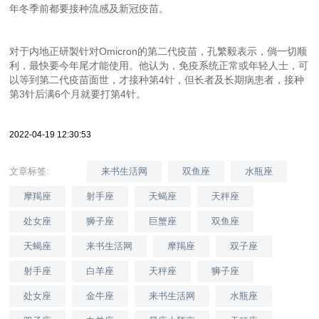
年冬季前都要接种流感及新冠疫苗。
对于内地正研製针对Omicron的第二代疫苗，孔繁毅表示，倘一切顺
利，最快要今年尾才能使用。他认为，免疫系统正常或年轻人士，可
以等到第二代疫苗面世，才接种第4针，但长者及长期病患者，接种
第3针后满6个月就要打第4针。
2022-04-19 12:30:53
文章标签:
来书生活网
双鱼座
水瓶座
摩羯座
射手座
天蝎座
天秤座
处女座
狮子座
巨蟹座
双鱼座
天蝎座
来书生活网
摩羯座
双子座
射手座
白羊座
天秤座
狮子座
处女座
金牛座
来书生活网
水瓶座