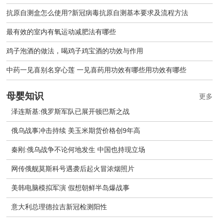
抗原自测盒怎么使用?新冠病毒抗原自测基本要求及流程方法
最有效的室内有氧运动减肥法有哪些
鸡子泡酒的做法，喝鸡子鸡宝酒的功效与作用
中药一见喜别名穿心莲 一见喜药用功效有哪些用功效有哪些
母婴知识
更多
泽连斯基:俄罗斯军队已展开顿巴斯之战
俄乌战事冲击持续 美玉米期货价格创9年高
秦刚:俄乌战争不论何地发生 中国也持现立场
网传俄舰莫斯科号遇袭后起火冒浓烟照片
美韩电脑模拟军演 假想朝鲜半岛爆战事
意大利总理德拉吉新冠检测阳性