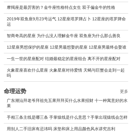
摩羯座是最厉害的？金牛座性格特点女生 双子偏金牛的性格
2019年双鱼座9月23号运气 12星座塔罗牌占卜 12星座的塔罗牌命
运
智商奇高的星座 为什么没人理解金牛座 双鱼座为什么那么善良
12星座男想保护的星座 12星男最想娶的星座 12星座男最终会娶谁
一生一世的星座配对 结婚最稳定的星座组合 离不开的星座配对
火象星座喜欢什么星座 火象星座对待爱情 天蝎与巨蟹会走到一起
吗
命理运势
更多
广东潮汕拜老爷拜祖先五果拜拜买什么水果招财 十一种寓意好的水
果
手相三条主线是哪三条 手掌猿线是什么意思？手掌出现猿线会怎样
用别人二手旧床有忌讳吗 床垫和床上用品颜色风水讲究吉利