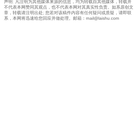
声明: 凡注明为其他媒体来源的信息，均为转载自其他媒体，转载并
不代表本网赞同其观点，也不代表本网对其真实性负责。如系原创文
章，转载请注明出处; 您若对该稿件内容有任何疑问或质疑，请即联
系，本网将迅速给您回应并做处理。邮箱：mail@laishu.com