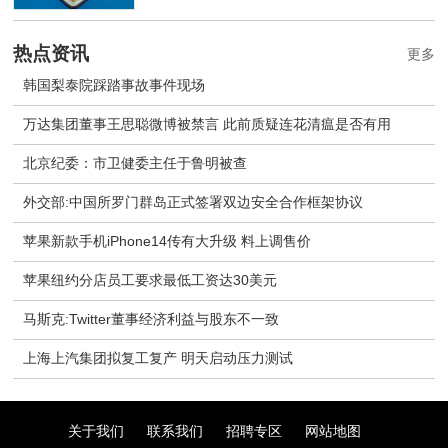
热点资讯
更多
韩国梨泰院踩踏事故事件现场
万达集团董事王思聪微博被禁言 此前质疑连花清瘟是否有用
北京纪委：市卫健委主任于鲁明被查
外交部:中国所罗门群岛正式签署双边安全合作框架协议
苹果新款手机iPhone14传有大升级 料上调售价
苹果纽约分店员工要求最低工资达30美元
马斯克:Twitter董事经济利益与股东不一致
上海上汽集团拟复工复产 明天启动压力测试
关于我们
联系我们
招聘专区
网站地图