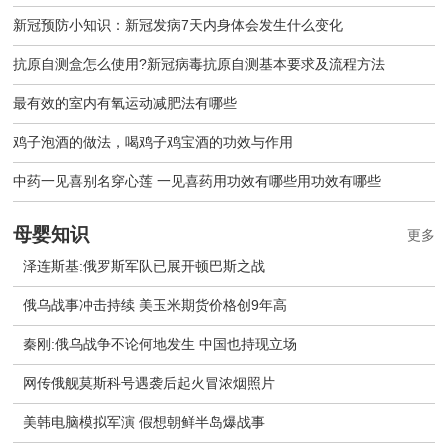
新冠预防小知识：新冠发病7天内身体会发生什么变化
抗原自测盒怎么使用?新冠病毒抗原自测基本要求及流程方法
最有效的室内有氧运动减肥法有哪些
鸡子泡酒的做法，喝鸡子鸡宝酒的功效与作用
中药一见喜别名穿心莲 一见喜药用功效有哪些用功效有哪些
母婴知识
更多
泽连斯基:俄罗斯军队已展开顿巴斯之战
俄乌战事冲击持续 美玉米期货价格创9年高
秦刚:俄乌战争不论何地发生 中国也持现立场
网传俄舰莫斯科号遇袭后起火冒浓烟照片
美韩电脑模拟军演 假想朝鲜半岛爆战事