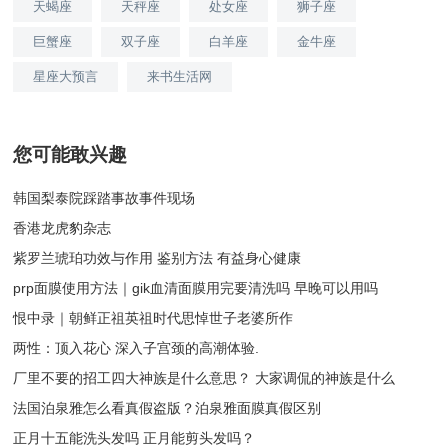
天蝎座
天秤座
处女座
狮子座
巨蟹座
双子座
白羊座
金牛座
星座大预言
来书生活网
您可能敢兴趣
韩国梨泰院踩踏事故事件现场
香港龙虎豹杂志
紫罗兰琥珀功效与作用 鉴别方法 有益身心健康
prp面膜使用方法｜gik血清面膜用完要清洗吗 早晚可以用吗
恨中录｜朝鲜正祖英祖时代思悼世子老婆所作
两性：顶入花心 深入子宫颈的高潮体验.
厂里不要的招工四大神族是什么意思？ 大家调侃的神族是什么
法国泊泉雅怎么看真假盗版？泊泉雅面膜真假区别
正月十五能洗头发吗 正月能剪头发吗？