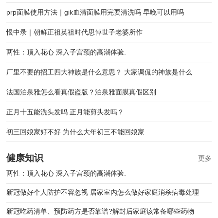
prp面膜使用方法｜gik血清面膜用完要清洗吗 早晚可以用吗
恨中录｜朝鲜正祖英祖时代思悼世子老婆所作
两性：顶入花心 深入子宫颈的高潮体验.
厂里不要的招工四大神族是什么意思？ 大家调侃的神族是什么
法国泊泉雅怎么看真假盗版？泊泉雅面膜真假区别
正月十五能洗头发吗 正月能剪头发吗？
初三回娘家好不好 为什么大年初三不能回娘家
健康知识
更多
两性：顶入花心 深入子宫颈的高潮体验.
新冠做好个人防护不容忽视 居家室内怎么做好家庭消杀病毒处理
新冠吃药清单、预防药方是否靠谱?解封后家庭该常备哪些药物