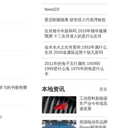
tteest23
霍启刚被隔离 获安排入竹篙湾检疫
生肖猪今年脱单吗 2019年猪年健康
预测 十二生肖迷人的是什么生肖
金木水火土生肖查询 1952年属什么
生肖 2020金属鼠运势十鼠九富吗
2011年的兔子五行属性 1939到
1999是什么兔 1975年的兔是什么
木
学习的书都有哪
本地资讯
更多
工信部料新能源
车产业今年续高
速发展
？
美国电动车品牌
Rivian料面临电