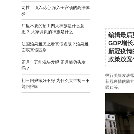
两性：顶入花心 深入子宫颈的高潮体
验.
厂里不要的招工四大神族是什么意
思？ 大家调侃的神族是什么
编辑最后
GDP增
法国泊泉雅怎么看真假盗版？泊泉雅
面膜真假区别
新冠疫情
政策放宽
正月十五能洗头发吗 正月能剪头发
吗？
投行美银发表报
初三回娘家好不好 为什么大年初三不
新冠疫情的防
能回娘家
限购等。