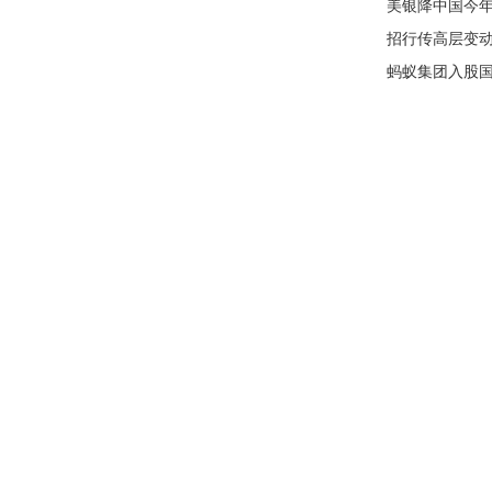
美银降中国今年
招行传高层变动
蚂蚁集团入股国