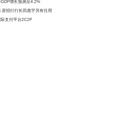
GDP增长预测至4.2%
 原招行行长田惠宇另有任用
际支付平台2C2P