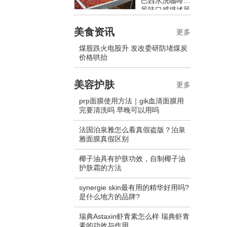
巴西水洗咖啡豆
风味口感描述风
味特点介绍
美食资讯
更多
煤股跌火电股升 发改委研防堵煤炭
价格哄抬
美容护肤
更多
prp面膜使用方法｜gik血清面膜用
完要清洗吗 早晚可以用吗
法国泊泉雅怎么看真假盗版？泊泉
雅面膜真假区别
椰子油具有护肤功效，自制椰子油
护肤霜的方法
synergie skin最有用的精华好用吗?
是什么地方的品牌?
瑞典Astaxin虾青素怎么样 瑞典虾青
素的功效与作用