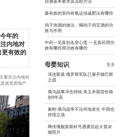
自测基本要求及流程方法
最有效的室内有氧运动减肥法有哪些
鸡子泡酒的做法，喝鸡子鸡宝酒的功
效与作用
国今年的
中药一见喜别名穿心莲 一见喜药用功
关注内地对
效有哪些用功效有哪些
出更有效的
母婴知识
更多
泽连斯基:俄罗斯军队已展开顿巴斯
，主要关注内地对
之战
息及放宽房地产
俄乌战事冲击持续 美玉米期货价格
创9年高
秦刚:俄乌战争不论何地发生 中国也
持现立场
网传俄舰莫斯科号遇袭后起火冒浓
烟照片