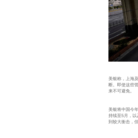
美银称，上海
断。即使这些
来不可避免。
美银将中国今年
持续至5月，
到较大衝击，