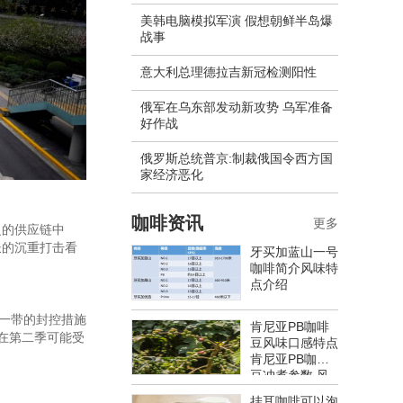
美韩电脑模拟军演 假想朝鲜半岛爆
战事
意大利总理德拉吉新冠检测阳性
俄军在乌东部发动新攻势 乌军准备
好作战
​俄罗斯总统普京:制裁俄国令西方国
家经济恶化
咖啡资讯
更多
泛的供应链中
长的沉重打击看
牙买加蓝山一号
咖啡简介风味特
点介绍
角一带的封控措施
肯尼亚PB咖啡
在第二季可能受
豆风味口感特点
肯尼亚PB咖啡
豆冲煮参数 风
味特点介绍
挂耳咖啡可以泡