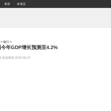
美容
本地宝
>
银行
>
今年GDP增长预测至4.2%
者:来叔财情
2026-08-07