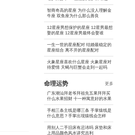
智商奇高的星座 为什么没人理解金
牛座 双鱼座为什么那么善良
12星座男想保护的星座 12星男最想
娶的星座 12星座男最终会娶谁
一生一世的星座配对 结婚最稳定的
星座组合 离不开的星座配对
火象星座喜欢什么星座 火象星座对
待爱情 天蝎与巨蟹会走到一起吗
命理运势
更多
广东潮汕拜老爷拜祖先五果拜拜买
什么水果招财 十一种寓意好的水果
手相三条主线是哪三条 手掌猿线是
什么意思？手掌出现猿线会怎样
用别人二手旧床有忌讳吗 床垫和床
上用品颜色风水讲究吉利