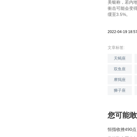
美银称，若内
衝击可能会变得
缓至3.5%。
2022-04-19 18:5
文章标签:
天蝎座
双鱼座
摩羯座
狮子座
您可能敢
恒指收挫490