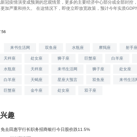
地新冠疫情演变成预测的悲观情景，更多的主要经济中心部分或全部封控
更加严重和持久。 在这情况下，即使立即放宽政策，预计今年实质GDP
7:56
来书生活网
双鱼座
水瓶座
摩羯座
射手
天秤座
处女座
狮子座
巨蟹座
白羊座
水瓶座
天秤座
来书生活网
狮子座
处女座
白羊座
天蝎座
星座大预言
双鱼座
来书生活
巨蟹座
金牛座
处女座
双子座
兴趣
点 免去田惠宇行长职务招商银行今日股价跌11.5%