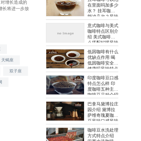
，对增长造成的
在里面吗加多少
增长将进一步放
水？ 挂耳咖啡
能冲几次？风味
特点介绍
意式咖啡与美式
咖啡特点区别介
绍 美式咖啡怎
么搭配好喝风味
特点介绍
座
低因咖啡有什么
优缺点作用 喝
天蝎座
低因咖啡安全吗
健康吗风味特点
双子座
介绍
印度咖啡豆口感
网
特点怎么样 印
度咖啡五种主要
咖啡豆品种介绍
风味特点介绍
巴拿马黛博拉庄
园介绍 黛博拉
萨维奇瑰夏咖啡
豆风味口感风味
特点介绍
咖啡豆水洗处理
方式特点介绍