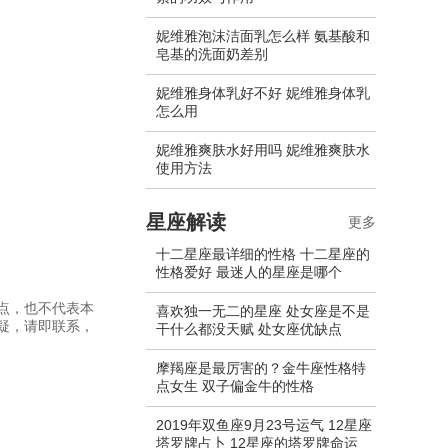
妮维雅泡沫洁面乳怎么样 氨基酸和
皂基的洗面奶差别
妮维雅身体乳好不好 妮维雅身体乳
怎么用
妮维雅爽肤水好用吗 妮维雅爽肤水
使用方法
星座解读
更多
十二星座最详细的性格 十二星座的
性格爱好 最迷人的星座是哪个
点，也不代表本
喜欢独一无二的星座 处女座是不是
疑，请即联系，
干什么都没天赋 处女座优缺点
摩羯座是最厉害的？金牛座性格特
点女生 双子偏金牛的性格
2019年双鱼座9月23号运气 12星座
塔罗牌占卜 12星座的塔罗牌命运