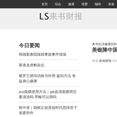
首页
综合
健康
母婴
咖啡
美食
来书生活健康百科
今日要闻
美银降中国
韩国梨泰院踩踏事故事件现场
来源:
来叔财情
作
香港龙虎豹杂志
紫罗兰琥珀功效与作用 鉴别方法 有
益身心健康
prp面膜使用方法｜gik血清面膜用完
要清洗吗 早晚可以用吗
恨中录｜朝鲜正祖英祖时代思悼世子
老婆所作