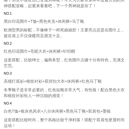
哪个男生不喜欢自己变成男神呢？今天为大家带来本年度最火热的男
神搭配攻略，赶紧来看看吧，下一个男神就是你了！
NO.1
黑白印花围巾+T恤+黑色夹克+休闲裤+马丁靴
欧洲型男的标配，不像棒子一样死娘娘腔！主要亮点还是在围巾上，
披在肩上不仅保暖而且朋克十足。
NO.2
红色印花围巾+毛呢大衣+休闲裤+针织帽
这套搭配，比较绅士，偏商务型，红色围巾点缀十分有特色，充满文
艺范。
NO.3
高领打底衫+格纹衬衫+双排扣大衣+休闲裤+红色马丁靴
冬季靴子是非常必要的，红色短靴非常大气，有性格！配合黑色大衣
和格纹衬衫给人一种沉稳的感觉！
NO.4
白色T恤+银灰色风衣+八分休闲裤+黑色马丁靴+双肩包+墨镜
这套搭配比较时尚，整个风格比较干净利落！搭配个双肩包更显时尚
运动！