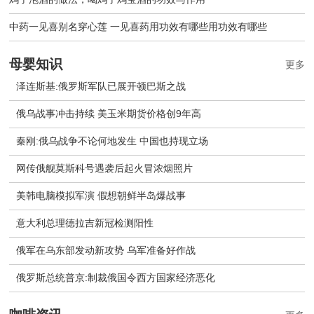
中药一见喜别名穿心莲 一见喜药用功效有哪些用功效有哪些
母婴知识
更多
泽连斯基:俄罗斯军队已展开顿巴斯之战
俄乌战事冲击持续 美玉米期货价格创9年高
秦刚:俄乌战争不论何地发生 中国也持现立场
网传俄舰莫斯科号遇袭后起火冒浓烟照片
美韩电脑模拟军演 假想朝鲜半岛爆战事
意大利总理德拉吉新冠检测阳性
俄军在乌东部发动新攻势 乌军准备好作战
​俄罗斯总统普京:制裁俄国令西方国家经济恶化