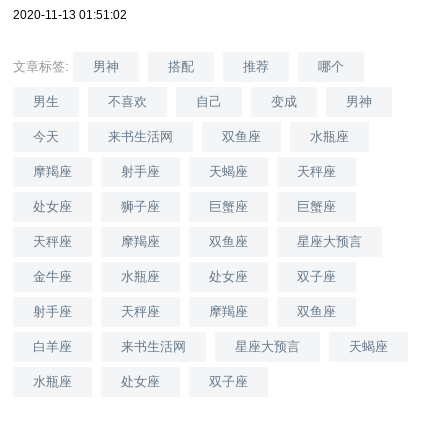
2020-11-13 01:51:02
文章标签:
男神
搭配
推荐
哪个
男生
不喜欢
自己
变成
男神
今天
来书生活网
双鱼座
水瓶座
摩羯座
射手座
天蝎座
天秤座
处女座
狮子座
巨蟹座
巨蟹座
天秤座
摩羯座
双鱼座
星座大预言
金牛座
水瓶座
处女座
双子座
射手座
天秤座
摩羯座
双鱼座
白羊座
来书生活网
星座大预言
天蝎座
水瓶座
处女座
双子座