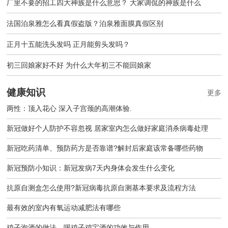
厂里不要的招工四大神族是什么意思？ 大家调侃的神族是什么
法国泊泉雅怎么看真假盗版？泊泉雅面膜真假区别
正月十五能洗头发吗 正月能剪头发吗？
初三回娘家好不好 为什么大年初三不能回娘家
健康知识
更多
两性：顶入花心 深入子宫颈的高潮体验.
新冠做好个人防护不容忽视 居家室内怎么做好家庭消杀病毒处理
新冠吃药清单、预防药方是否靠谱?解封后家庭该常备哪些药物
新冠预防小知识：新冠发病7天内身体会发生什么变化
抗原自测盒怎么使用?新冠病毒抗原自测基本要求及流程方法
最有效的室内有氧运动减肥法有哪些
鸡子泡酒的做法，喝鸡子鸡宝酒的功效与作用