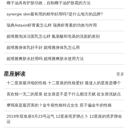
椰子油具有护肤功效，自制椰子油护肤霜的方法
synergie skin最有用的精华好用吗?是什么地方的品牌?
瑞典Astaxin虾青素怎么样 瑞典虾青素的功效与作用
妮维雅泡沫洁面乳怎么样 氨基酸和皂基的洗面奶差别
妮维雅身体乳好不好 妮维雅身体乳怎么用
妮维雅爽肤水好用吗 妮维雅爽肤水使用方法
星座解读
更多
十二星座最详细的性格 十二星座的性格爱好 最迷人的星座是哪个
喜欢独一无二的星座 处女座是不是干什么都没天赋 处女座优缺点
摩羯座是最厉害的？金牛座性格特点女生 双子偏金牛的性格
2019年双鱼座9月23号运气 12星座塔罗牌占卜 12星座的塔罗牌命
运