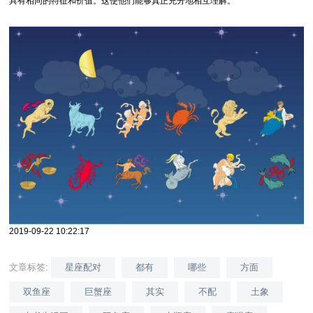
具有相同的特征和价值。这使他们能够真正充分地相互理解。
2019-09-22 10:22:17
文章标签:
星座配对
都有
哪些
方面
双鱼座
巨蟹座
其实
不配
土象