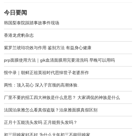
今日要闻
韩国梨泰院踩踏事故事件现场
香港龙虎豹杂志
紫罗兰琥珀功效与作用 鉴别方法 有益身心健康
prp面膜使用方法｜gik血清面膜用完要清洗吗 早晚可以用吗
恨中录｜朝鲜正祖英祖时代思悼世子老婆所作
两性：顶入花心 深入子宫颈的高潮体验.
厂里不要的招工四大神族是什么意思？ 大家调侃的神族是什么
法国泊泉雅怎么看真假盗版？泊泉雅面膜真假区别
正月十五能洗头发吗 正月能剪头发吗？
初三回娘家好不好 为什么大年初三不能回娘家