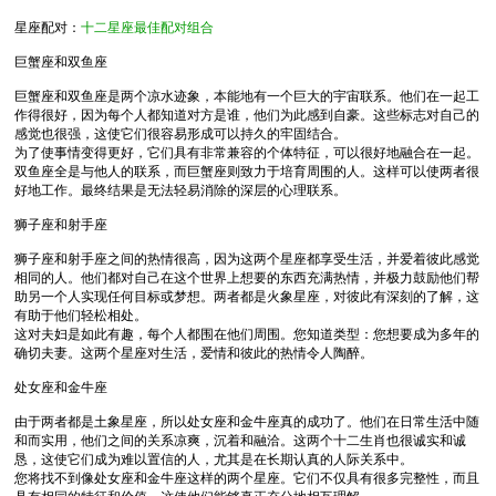
星座配对：
十二星座最佳配对组合
巨蟹座和双鱼座
巨蟹座和双鱼座是两个凉水迹象，本能地有一个巨大的宇宙联系。他们在一起工
作得很好，因为每个人都知道对方是谁，他们为此感到自豪。这些标志对自己的
感觉也很强，这使它们很容易形成可以持久的牢固结合。
为了使事情变得更好，它们具有非常兼容的个体特征，可以很好地融合在一起。
双鱼座全是与他人的联系，而巨蟹座则致力于培育周围的人。这样可以使两者很
好地工作。最终结果是无法轻易消除的深层的心理联系。
狮子座和射手座
狮子座和射手座之间的热情很高，因为这两个星座都享受生活，并爱着彼此感觉
相同的人。他们都对自己在这个世界上想要的东西充满热情，并极力鼓励他们帮
助另一个人实现任何目标或梦想。两者都是火象星座，对彼此有深刻的了解，这
有助于他们轻松相处。
这对夫妇是如此有趣，每个人都围在他们周围。您知道类型：您想要成为多年的
确切夫妻。这两个星座对生活，爱情和彼此的热情令人陶醉。
处女座和金牛座
由于两者都是土象星座，所以处女座和金牛座真的成功了。他们在日常生活中随
和而实用，他们之间的关系凉爽，沉着和融洽。这两个十二生肖也很诚实和诚
恳，这使它们成为难以置信的人，尤其是在长期认真的人际关系中。
您将找不到像处女座和金牛座这样的两个星座。它们不仅具有很多完整性，而且