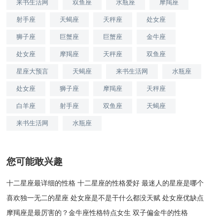
来书生活网
双鱼座
水瓶座
摩羯座
射手座
天蝎座
天秤座
处女座
狮子座
巨蟹座
巨蟹座
金牛座
处女座
摩羯座
天秤座
双鱼座
星座大预言
天蝎座
来书生活网
水瓶座
处女座
狮子座
摩羯座
天秤座
白羊座
射手座
双鱼座
天蝎座
来书生活网
水瓶座
您可能敢兴趣
十二星座最详细的性格 十二星座的性格爱好 最迷人的星座是哪个
喜欢独一无二的星座 处女座是不是干什么都没天赋 处女座优缺点
摩羯座是最厉害的？金牛座性格特点女生 双子偏金牛的性格