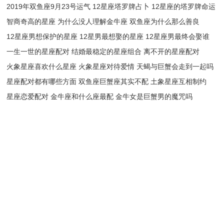
2019年双鱼座9月23号运气 12星座塔罗牌占卜 12星座的塔罗牌命运
智商奇高的星座 为什么没人理解金牛座 双鱼座为什么那么善良
12星座男想保护的星座 12星男最想娶的星座 12星座男最终会娶谁
一生一世的星座配对 结婚最稳定的星座组合 离不开的星座配对
火象星座喜欢什么星座 火象星座对待爱情 天蝎与巨蟹会走到一起吗
星座配对都有哪些方面 双鱼座巨蟹座其实不配 土象星座互相制约
星座恋爱配对 金牛座和什么座最配 金牛女是巨蟹男的魔咒吗