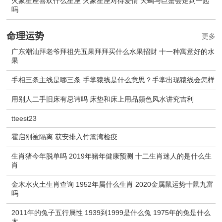
火象星座喜欢什么星座 火象星座对待爱情 天蝎与巨蟹会走到一起
吗
命理运势
更多
广东潮汕拜老爷拜祖先五果拜拜买什么水果招财 十一种寓意好的水
果
手相三条主线是哪三条 手掌猿线是什么意思？手掌出现猿线会怎样
用别人二手旧床有忌讳吗 床垫和床上用品颜色风水讲究吉利
tteest23
霍启刚被隔离 获安排入竹篙湾检疫
生肖猪今年脱单吗 2019年猪年健康预测 十二生肖迷人的是什么生
肖
金木水火土生肖查询 1952年属什么生肖 2020金属鼠运势十鼠九富
吗
2011年的兔子五行属性 1939到1999是什么兔 1975年的兔是什么
木