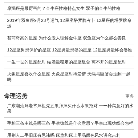
摩羯座是最厉害的？金牛座性格特点女生 双子偏金牛的性格
2019年双鱼座9月23号运气 12星座塔罗牌占卜 12星座的塔罗牌命
运
智商奇高的星座 为什么没人理解金牛座 双鱼座为什么那么善良
12星座男想保护的星座 12星男最想娶的星座 12星座男最终会娶谁
一生一世的星座配对 结婚最稳定的星座组合 离不开的星座配对
火象星座喜欢什么星座 火象星座对待爱情 天蝎与巨蟹会走到一起
吗
命理运势
更多
广东潮汕拜老爷拜祖先五果拜拜买什么水果招财 十一种寓意好的水
果
手相三条主线是哪三条 手掌猿线是什么意思？手掌出现猿线会怎样
用别人二手旧床有忌讳吗 床垫和床上用品颜色风水讲究吉利