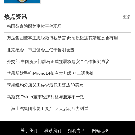
热点资讯
更多
韩国梨泰院踩踏事故事件现场
万达集团董事王思聪微博被禁言 此前质疑连花清瘟是否有用
北京纪委：市卫健委主任于鲁明被查
外交部:中国所罗门群岛正式签署双边安全合作框架协议
苹果新款手机iPhone14传有大升级 料上调售价
苹果纽约分店员工要求最低工资达30美元
马斯克:Twitter董事经济利益与股东不一致
上海上汽集团拟复工复产 明天启动压力测试
关于我们
联系我们
招聘专区
网站地图