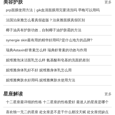
美容护肤
更多
prp面膜使用方法｜gik血清面膜用完要清洗吗 早晚可以用吗
法国泊泉雅怎么看真假盗版？泊泉雅面膜真假区别
椰子油具有护肤功效，自制椰子油护肤霜的方法
synergie skin最有用的精华好用吗?是什么地方的品牌?
瑞典Astaxin虾青素怎么样 瑞典虾青素的功效与作用
妮维雅泡沫洁面乳怎么样 氨基酸和皂基的洗面奶差别
妮维雅身体乳好不好 妮维雅身体乳怎么用
妮维雅爽肤水好用吗 妮维雅爽肤水使用方法
星座解读
更多
十二星座最详细的性格 十二星座的性格爱好 最迷人的星座是哪个
喜欢独一无二的星座 处女座是不是干什么都没天赋 处女座优缺点