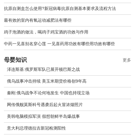
抗原自测盒怎么使用?新冠病毒抗原自测基本要求及流程方法
最有效的室内有氧运动减肥法有哪些
鸡子泡酒的做法，喝鸡子鸡宝酒的功效与作用
中药一见喜别名穿心莲 一见喜药用功效有哪些用功效有哪些
母婴知识
更多
泽连斯基:俄罗斯军队已展开顿巴斯之战
俄乌战事冲击持续 美玉米期货价格创9年高
秦刚:俄乌战争不论何地发生 中国也持现立场
网传俄舰莫斯科号遇袭后起火冒浓烟照片
美韩电脑模拟军演 假想朝鲜半岛爆战事
意大利总理德拉吉新冠检测阳性