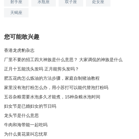
射手座
水瓶座
双子座
处女座
天蝎座
您可能敢兴趣
香港龙虎豹杂志
厂里不要的招工四大神族是什么意思？ 大家调侃的神族是什么
正月十五能洗头发吗 正月能剪头发吗？
肥五花肉怎么炼油的方法步骤，家庭自制猪油教程
家里没有泡打粉怎么办，用小苏打可以能代替泡打粉吗
五谷杂粮需要水泡多久才能煮，15种杂粮水泡时间
妇女节是已婚妇女的节日吗
龙头节是什么意思
牛肉和海带能一起吃吗
为什么黄花菜叫忘忧草