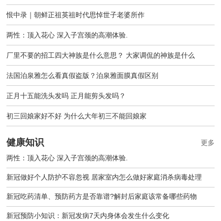
恨中录｜朝鲜正祖英祖时代思悼世子老婆所作
两性：顶入花心 深入子宫颈的高潮体验.
厂里不要的招工四大神族是什么意思？ 大家调侃的神族是什么
法国泊泉雅怎么看真假盗版？泊泉雅面膜真假区别
正月十五能洗头发吗 正月能剪头发吗？
初三回娘家好不好 为什么大年初三不能回娘家
健康知识
更多
两性：顶入花心 深入子宫颈的高潮体验.
新冠做好个人防护不容忽视 居家室内怎么做好家庭消杀病毒处理
新冠吃药清单、预防药方是否靠谱?解封后家庭该常备哪些药物
新冠预防小知识：新冠发病7天内身体会发生什么变化