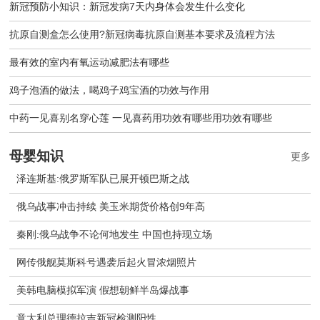
新冠预防小知识：新冠发病7天内身体会发生什么变化
抗原自测盒怎么使用?新冠病毒抗原自测基本要求及流程方法
最有效的室内有氧运动减肥法有哪些
鸡子泡酒的做法，喝鸡子鸡宝酒的功效与作用
中药一见喜别名穿心莲 一见喜药用功效有哪些用功效有哪些
母婴知识
更多
泽连斯基:俄罗斯军队已展开顿巴斯之战
俄乌战事冲击持续 美玉米期货价格创9年高
秦刚:俄乌战争不论何地发生 中国也持现立场
网传俄舰莫斯科号遇袭后起火冒浓烟照片
美韩电脑模拟军演 假想朝鲜半岛爆战事
意大利总理德拉吉新冠检测阳性