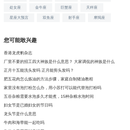
处女座
金牛座
巨蟹座
天秤座
星座大预言
双鱼座
射手座
摩羯座
您可能敢兴趣
香港龙虎豹杂志
厂里不要的招工四大神族是什么意思？ 大家调侃的神族是什么
正月十五能洗头发吗 正月能剪头发吗？
肥五花肉怎么炼油的方法步骤，家庭自制猪油教程
家里没有泡打粉怎么办，用小苏打可以能代替泡打粉吗
五谷杂粮需要水泡多久才能煮，15种杂粮水泡时间
妇女节是已婚妇女的节日吗
龙头节是什么意思
牛肉和海带能一起吃吗