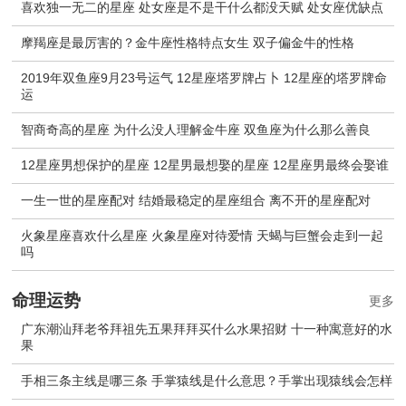
喜欢独一无二的星座 处女座是不是干什么都没天赋 处女座优缺点
摩羯座是最厉害的？金牛座性格特点女生 双子偏金牛的性格
2019年双鱼座9月23号运气 12星座塔罗牌占卜 12星座的塔罗牌命
运
智商奇高的星座 为什么没人理解金牛座 双鱼座为什么那么善良
12星座男想保护的星座 12星男最想娶的星座 12星座男最终会娶谁
一生一世的星座配对 结婚最稳定的星座组合 离不开的星座配对
火象星座喜欢什么星座 火象星座对待爱情 天蝎与巨蟹会走到一起
吗
命理运势
更多
广东潮汕拜老爷拜祖先五果拜拜买什么水果招财 十一种寓意好的水
果
手相三条主线是哪三条 手掌猿线是什么意思？手掌出现猿线会怎样