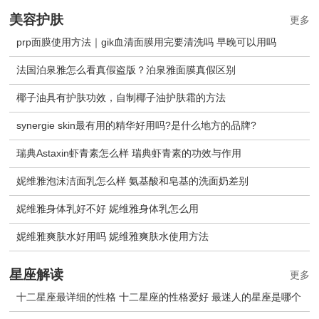
美容护肤
更多
prp面膜使用方法｜gik血清面膜用完要清洗吗 早晚可以用吗
法国泊泉雅怎么看真假盗版？泊泉雅面膜真假区别
椰子油具有护肤功效，自制椰子油护肤霜的方法
synergie skin最有用的精华好用吗?是什么地方的品牌?
瑞典Astaxin虾青素怎么样 瑞典虾青素的功效与作用
妮维雅泡沫洁面乳怎么样 氨基酸和皂基的洗面奶差别
妮维雅身体乳好不好 妮维雅身体乳怎么用
妮维雅爽肤水好用吗 妮维雅爽肤水使用方法
星座解读
更多
十二星座最详细的性格 十二星座的性格爱好 最迷人的星座是哪个