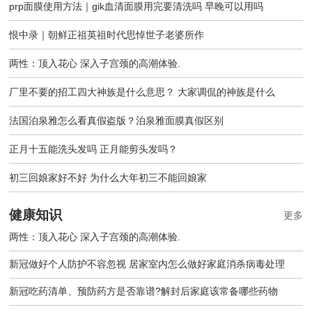
prp面膜使用方法｜gik血清面膜用完要清洗吗 早晚可以用吗
恨中录｜朝鲜正祖英祖时代思悼世子老婆所作
两性：顶入花心 深入子宫颈的高潮体验.
厂里不要的招工四大神族是什么意思？ 大家调侃的神族是什么
法国泊泉雅怎么看真假盗版？泊泉雅面膜真假区别
正月十五能洗头发吗 正月能剪头发吗？
初三回娘家好不好 为什么大年初三不能回娘家
健康知识
更多
两性：顶入花心 深入子宫颈的高潮体验.
新冠做好个人防护不容忽视 居家室内怎么做好家庭消杀病毒处理
新冠吃药清单、预防药方是否靠谱?解封后家庭该常备哪些药物